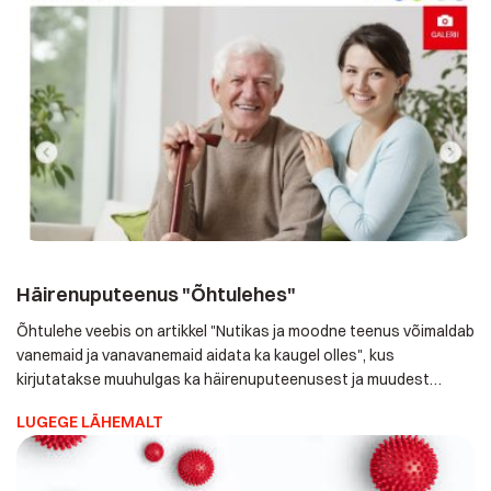
Häirenuputeenus "Õhtulehes"
Õhtulehe veebis on artikkel "Nutikas ja moodne teenus
võimaldab vanemaid ja vanavanemaid aidata ka kaugel olles",
kus kirjutatakse muuhulgas ka häirenuputeenusest ja muudest
eakate iseseisvat elamist toetavatest moodsatest
LUGEGE LÄHEMALT
lahendustest. Me kõik teame kedagi, keda häirenupp oma
kodus aidata saaks. Nii koroonakriisi ajal kui ka pärast seda.
Tasub lugeda!