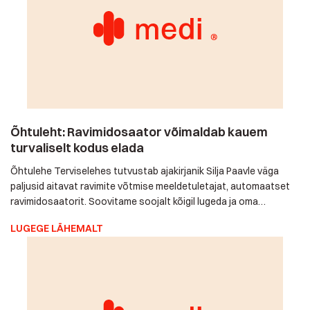
Õhtuleht: Ravimidosaator võimaldab kauem
turvaliselt kodus elada
Õhtulehe Terviselehes tutvustab ajakirjanik Silja Paavle väga
paljusid aitavat ravimite võtmise meeldetuletajat,
automaatset ravimidosaatorit. Soovitame soojalt kõigil lugeda
ja oma unustama kippuvale lähedasele tikutopsde või
LUGEGE LÄHEMALT
topsikute asemel kaasaegne ja hõlpsalt kasutatav
automaatne ravimidosaator soetada. Väikest "ufot" saab nii
soetada kui rentida, kauaks aga tarvis. Kuurent vaid 9.90€!
Küsimustele, soovidele ja tellimustele vastama hea meelega
telefonil […]