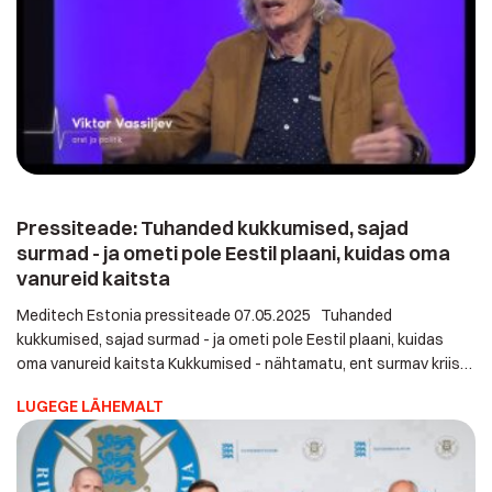
Pressiteade: Tuhanded kukkumised, sajad
surmad - ja ometi pole Eestil plaani, kuidas oma
vanureid kaitsta
Meditech Estonia pressiteade 07.05.2025 Tuhanded
kukkumised, sajad surmad - ja ometi pole Eestil plaani, kuidas
oma vanureid kaitsta Kukkumised - nähtamatu, ent surmav
kriis Eesti kodudes Eestis toimub igal aastal kümneid
LUGEGE LÄHEMALT
tuhandeid eakate kukkumisi - vaikselt, märkamatult,
koduseinte vahel. Kolmandik üle 65-aastastest kukub
vähemalt kord aastas. Iga viies kukkumine lõpeb raske
vigastusega, sageli luumurru või peatraumaga. 2023. […]