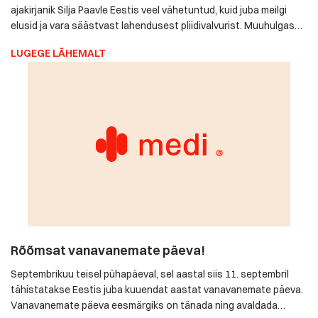
omapäi kodus hakkama saada ning sooja toitu valmistada või
soojendada. Kindlasti aitab see kaasa eakate iseseisvale
elamisele oma […]
Rõõmsat vanavanemate päeva!
Septembrikuu teisel pühapäeval, sel aastal siis 11. septembril
tähistatakse Eestis juba kuuendat aastat vanavanemate
päeva. Vanavanemate päeva eesmärgiks on tänada ning
avaldada austust vanavanematele laste ja lastelaste
LUGEGE LÄHEMALT
kasvatamise, jagatud hoole ning armastuse eest. Tähtpäev
aitab lastel saada teadlikumaks sellest, millist tugevust,
teadmisi ja elutarkust vanavanemad pakuvad ning tihendab eri