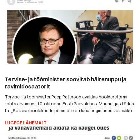
Tervise- ja tööminister soovitab häirenuppu ja
ravimidosaatorit
Tervise- ja tööminister Peep Peterson avaldas hooldereformi
kohta arvamust 10. oktoobri Eesti Päevalehes. Muuhulgas
tõdeb ta: „Sotsiaalhoolekande põhimõte on luua tingimused
võimalikult kaua kodus elamiseks. Kodus elamist võib toetada
LUGEGE LÄHEMALT
nii vahetult kodus osutatava koduteenuse, tugiisiku, isikliku
abistada, kodude kohandamise või koduõendusega või ka
kaugjälgimisel tehnoloogiliste kodulahendustega, nt häirenupp
kukkumise korral, eaka mitteliikumisest märku andev
liikumisandur […]