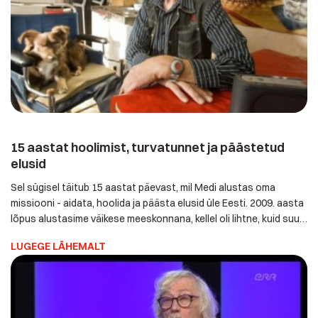
15 aastat hoolimist, turvatunnet ja päästetud
elusid
Sel sügisel täitub 15 aastat päevast, mil Medi alustas oma
missiooni - aidata, hoolida ja päästa elusid üle Eesti. 2009.
aasta lõpus alustasime väikese meeskonnana, kellel oli lihtne,
kuid suur unistus - tagada, et igaüks tunneks end oma kodus
LUGEGE LÄHEMALT
turvaliselt. Nii ühendasime teadmishimu, aja ja raha, et hakata
ka kodumaal osutama hädavajalikku kodust
hoolekandeteenust, mida vajab […]