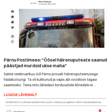
Pärnu Postimees: "Öösel häirenuputeate
saanud päästjad murdsid ukse maha"
Saime veebruarikuu ööl Pärnu proualt häirenuputeenusega
hädakutsungi. Ta oli kukkunud ja vajas abi voodisse tagasi
saamiseks. Tema mitu lähedast korduvatele kõnedele ei
vastanud. Kuna meil oli kindel info, et proua siiski abi vajab,
LUGEGE LÄHEMALT
kutsusime läbi Häirekeskuse päästjad, kes hätta sattunule
hädavajalikku abi osutasid. Päästeamet soovitabki hoida
pidevalt häirenuppu või telefoni enda juures (küljes). Sest üks
[…]