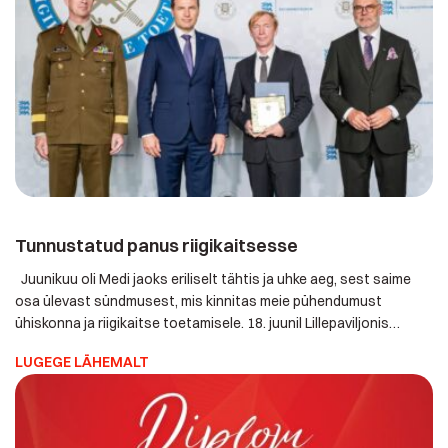
Tunnustatud panus riigikaitsesse
Juunikuu oli Medi jaoks eriliselt tähtis ja uhke aeg, sest saime
osa ülevast sündmusest, mis kinnitas meie pühendumust
ühiskonna ja riigikaitse toetamisele. 18. juunil Lillepaviljonis
toimunud Kaitseministeeriumi tseremoonial pälvisime kõrge
LUGEGE LÄHEMALT
tunnustuse, "Riigikaitsjate toetaja" tiitli. See tunnustus ei ole
pelgalt kinnitus meie senisele tööle, vaid sümboliseerib ka
vastutustunnet ja uhkust, mida tunneme oma panuse eest
riigikaitse […]