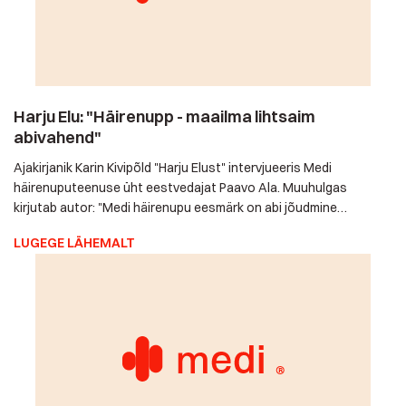
Harju Elu: "Häirenupp - maailma lihtsaim
abivahend"
Ajakirjanik Karin Kivipõld "Harju Elust" intervjueeris Medi
häirenuputeenuse üht eestvedajat Paavo Ala. Muuhulgas
kirjutab autor: "Medi häirenupu eesmärk on abi jõudmine
abivajajani ning meelerahu tagamine eakate või puudega
LUGEGE LÄHEMALT
inimeste lähedastele." Täname Karin Kivipõldu hariva artikli
eest! Loodame siiralt, et tänu sellele leiab üha rohkem
abivajajaid ja nende lähedasi tee paljudele hädavajalike
lahendusteni, millest siiani paraku ikka veel […]