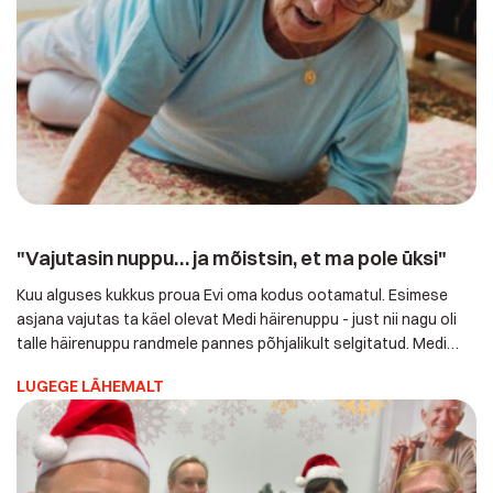
"Vajutasin nuppu… ja mõistsin, et ma pole üksi"
Kuu alguses kukkus proua Evi oma kodus ootamatul. Esimese
asjana vajutas ta käel olevat Medi häirenuppu - just nii nagu oli
talle häirenuppu randmele pannes põhjalikult selgitatud. Medi
abikeskus reageeris koheselt. Aga sel korral… polnudki vaja
LUGEGE LÄHEMALT
kiirabi ega isegi kellegi kohapeale appi tõttamist. Südikas Evi
sai operaatoriga rääkides samal ajal tasapisi juba ise maast
üles, […]