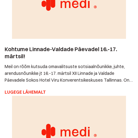
Kohtume Linnade-Valdade Päevadel 16.-17.
märtsil!
Meil on rõõm kutsuda omavalitsuste sotsiaalnõunikke, juhte,
arendusnõunikke jt 16.-17. märtsil XII Linnade ja Valdade
Päevadele Sokos Hotel Viru Konverentsikeskuses Tallinnas.
On kahepoolselt kasulik ja meeldiv kohtuda nii kõigi nende
LUGEGE LÄHEMALT
omavalitsuste esindajatega, kellega koostöös me nende
eakaid ja puuetega inimesi juba aitame kui ka nende
otsustajatega, kellega oleme seni vaid telefonis ja e-kanalites
suhelnud. Miks mitte kohtuda ka kolmepoolselt, et […]