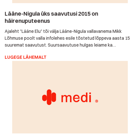
Ajaleht "Lääne Elu" tõi välja Lääne-Nigula vallavanema Mikk
Lõhmuse poolt valla infolehes esile tõstetud lõppeva aasta 15
suuremat saavutust. Suursaavutuse hulgas leiame ka
häirenuputeenuse: "8. Valla eakatele ja abivajajatele käivitus
LUGEGE LÄHEMALT
uudne häirenuputeenus". Medil on hea meel tõdeda, et Lääne-
Nigula vald pakub 15-le eakale oma kodus turvalisemat elamist
võimaldavat häirenuputeenust koos kukkumisanduriga
häirenuppudega. Lahendus on juba esimese […]
Siirad pühadesoovid teile ja eakamatele
lähedastele
Hea hooliv inimene, Võtke palun vastu Medi siirad