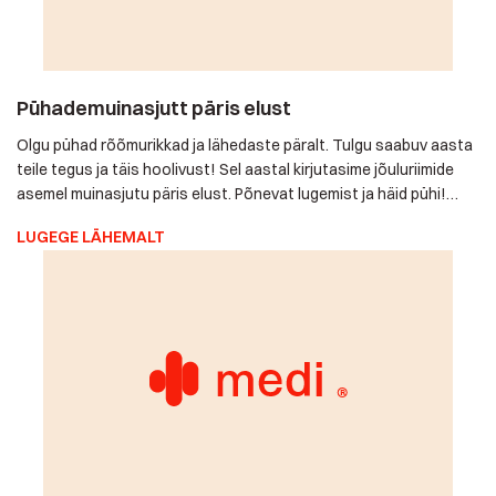
Olgu pühad rõõmurikkad ja lähedaste päralt. Tulgu saabuv
aasta teile tegus ja täis hoolivust! Sel aastal kirjutasime
jõuluriimide asemel muinasjutu päris elust. Põnevat lugemist ja
häid pühi! Medi häirenuputeenuse pere Muinasjutt*
LUGEGE LÄHEMALT
õnnelikust Mallest Malle on 84-aastane väärikas vanaproua.
Ta elab koos taksikoer Bessiga suures majas väikse küla
serval metsatuka ääres. Mallel on tütar ja […]
Palavad pühadepakkumised!
Selgi aastal võiks - eriti pühade lähenedes - mõelda eakate
lähedaste ja omavalitsuste sotsiaalvaldkonna vastutajatel