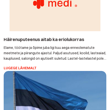
Häirenuputeenus aitab ka eriolukorras
Elame, töötame ja õpime juba ligi kuu aega enneolematute
meetmete ja piirangute ajastul. Paljud asutused, koolid,
lasteaiad, kauplused, salongid on ajutiselt suletud. Lastel-
lastelastel pole soovitatav või on lausa keelatud oma
LUGEGE LÄHEMALT
vanemaid-vanavanemaid kodudeski külastada. Seda enam on
neil praegu vaja iseseisvat elamist toetavaid teenuseid ja
lahendusi nagu näiteks häirenuputeenus, automaatne
ravimidosaator, positsioneerija, toidu toomine jm. Samuti
vajavad nad lähedaste kõnesid ja kontakte […]