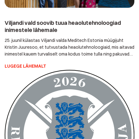
Viljandi vald soovib tuua heaolutehnoloogiad
inimestele lähemale
25. juunil külastas Viljandi valda Meditech Estonia müügijuht
Kristin Juuresoo, et tutvustada heaolutehnoloogiaid, mis
aitavad inimestel kauem turvaliselt oma kodus toime tulla ning
pakuvad kindlustunnet ka nende lähedastele ja hooldajatele.
LUGEGE LÄHEMALT
Kohtumisel osalesid Viljandi valla sotsiaaltöötajad,
koduhooldustöötajad ja eestkostespetsialistid. Tutvuti
erinevate lahendustega, mis võivad toetada eakate ja
erivajadustega inimeste iseseisvat toimetulekut ning
parandada nende turvatunnet. Viljandi […]