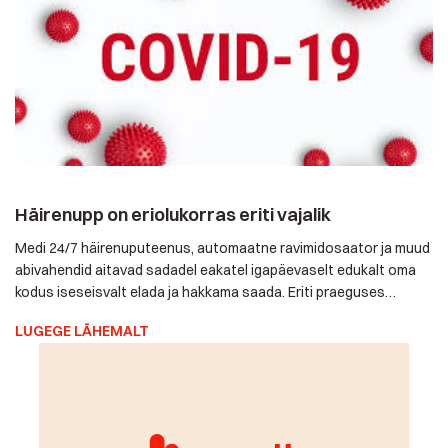
Häirenupp on eriolukorras eriti vajalik
Medi 24/7 häirenuputeenus, automaatne ravimidosaator ja
muud abivahendid aitavad sadadel eakatel igapäevaselt
edukalt oma kodus iseseisvalt elada ja hakkama saada. Eriti
praeguses erandlikus olukorras on äärmiselt tähtis, et
LUGEGE LÄHEMALT
lähedased ei pea neid igaks juhuks üleliia sageli külastama, kuid
saavad hädavajaduse tekkides siiski teada, kui on tarvis abi
osutada. Ei soovi ju keegi meist, et eaka […]