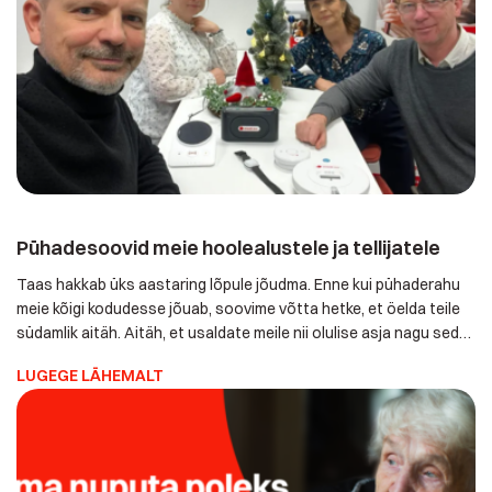
Pühadesoovid meie hoolealustele ja tellijatele
Taas hakkab üks aastaring lõpule jõudma. Enne kui
pühaderahu meie kõigi kodudesse jõuab, soovime võtta hetke,
et öelda teile südamlik aitäh. Aitäh, et usaldate meile nii olulise
asja nagu seda on enda või teie lähedase turvatunne ja
LUGEGE LÄHEMALT
südamerahu. See on vastutus, mida kanname sügava austuse
ja suure hoolivusega juba 15 aastat. Meie eesmärk on, et […]