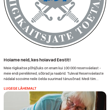
Hoiame neid, kes hoiavad Eestit!
Meie riigikaitse põhijõuks on enam kui 100 000 reservväelast -
meie endi pereliikmed, sõbrad ja naabrid. Tuleval
Reservväelaste nädalal soovime neile öelda suurimad
tänusõnad. Medi tiim toetab uhkusega meie reservväelasi ja
LUGEGE LÄHEMALT
osaleb juba kolmandat korda kampaanias, sest usume, et
tõeline turvatunne algab kodust. Selleks, et Sinu südames
oleks rahu ka siis, kui panustad riigikaitsesse või […]