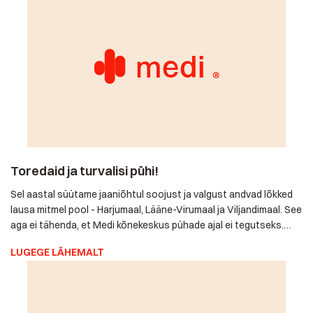
Toredaid ja turvalisi pühi!
Sel aastal süütame jaaniõhtul soojust ja valgust andvad
lõkked lausa mitmel pool - Harjumaal, Lääne-Virumaal ja
Viljandimaal. See aga ei tähenda, et Medi kõnekeskus pühade
ajal ei tegutseks. Otse vastupidi, vastame oma hoolealuste
LUGEGE LÄHEMALT
häirekõnedele igal ajal – 365 (vahel isegi 366) päeval aastas, 7
päeval nädalas, 24 tundi ja 1440 minutil ööpäevas. Aitame teil
aidata - […]