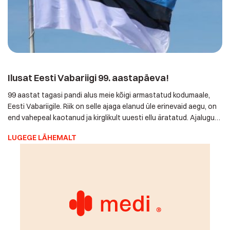
Ilusat Eesti Vabariigi 99. aastapäeva!
99 aastat tagasi pandi alus meie kõigi armastatud kodumaale,
Eesti Vabariigile. Riik on selle ajaga elanud üle erinevaid aegu,
on end vahepeal kaotanud ja kirglikult uuesti ellu äratatud.
Ajalugu tundes tõdeme, et pole midagi meeldivamat kui
LUGEGE LÄHEMALT
sündida, kasvada, elada ja töötada vabas Eesti riigis. Meie
omalt poolt soovime Eestimaa inimestele pakkuda seda, mida
Eestis varem […]
Pühademuinasjutt päris elust