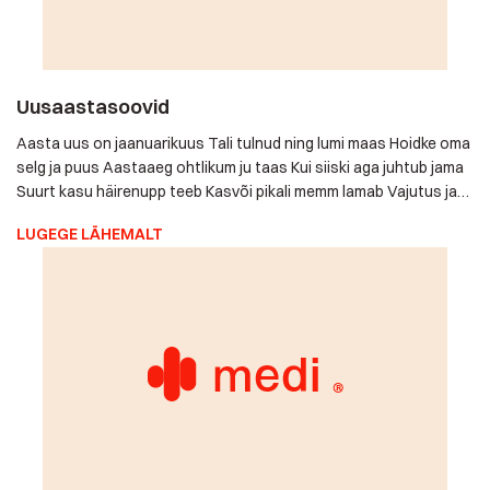
Uusaastasoovid
Aasta uus on jaanuarikuus Tali tulnud ning lumi maas Hoidke
oma selg ja puus Aastaaeg ohtlikum ju taas Kui siiski aga
juhtub jama Suurt kasu häirenupp teeb Kasvõi pikali memm
lamab Vajutus ja ongi abilised teel Kiirelt abi kõigile me toome
LUGEGE LÄHEMALT
Lähedastel rahulikum meel Oma kodus elamist loome Turvalist
uut aastat kõigile!
Lääne-Nigula üks saavutusi 2015 on
häirenuputeenus