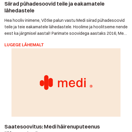
pühadesoovid teile ja teie eakamatele lähedastele. Hoolime ja
hoolitseme nende eest ka järgmisel aastal! Parimate
soovidega aastaks 2016, Medi hooliv pere
LUGEGE LÄHEMALT
Saatesoovitus: Medi häirenuputeenus
"Ringvaates"
Tänaõhtune saatesoovitus - vaadake täna, 9. detsembril
alates kl 19 ETV "Ringvaadet"! Seal tehakse intervjuu Medi
häirenuputeenuse kasutaja Reginaga, keda häirenupp reaalselt