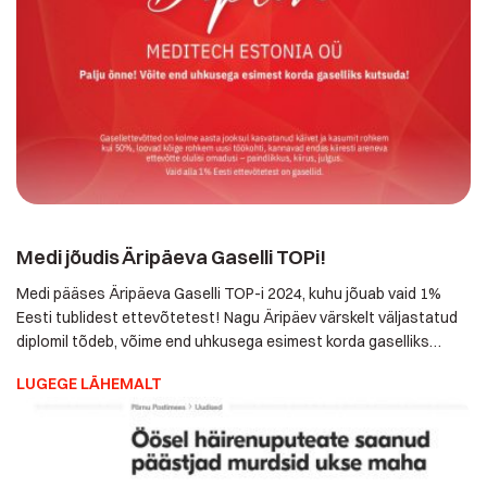
Medi jõudis Äripäeva Gaselli TOPi!
Medi pääses Äripäeva Gaselli TOP-i 2024, kuhu jõuab vaid 1%
Eesti tublidest ettevõtetest! Nagu Äripäev värskelt
väljastatud diplomil tõdeb, võime end uhkusega esimest korda
gaselliks kutsuda. Gasellettevõtted on kolme aasta jooksul
LUGEGE LÄHEMALT
kasvatanud käivet ja kasumit enam kui 50%, loovad kõige
rohkem uusi töökohti, kannavad endas kiiresti areneva
ettevõtte olulisi omadusi - paindlikkus, kiirus ja julgus. […]