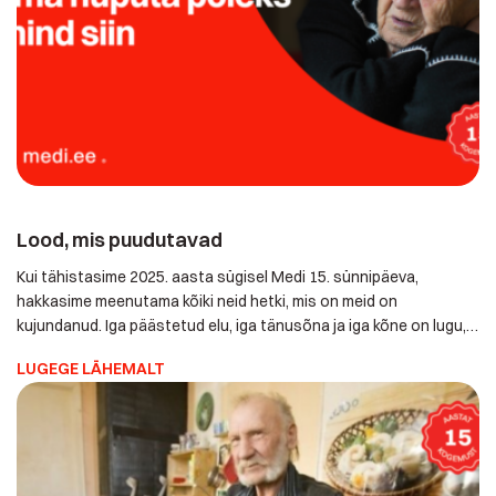
Lood, mis puudutavad
Kui tähistasime 2025. aasta sügisel Medi 15. sünnipäeva,
hakkasime meenutama kõiki neid hetki, mis on meid on
kujundanud. Iga päästetud elu, iga tänusõna ja iga kõne on
lugu, mis on jäänud meiega. Üks selline lugu tuli meelde
LUGEGE LÄHEMALT
Jõelähtme vallast, kus proua kukkus oma kodu köögis ja
veetis kolm ööpäeva külmal põrandal. Telefon oli tal olemas,
aga kõrvaltoas, kuhu […]