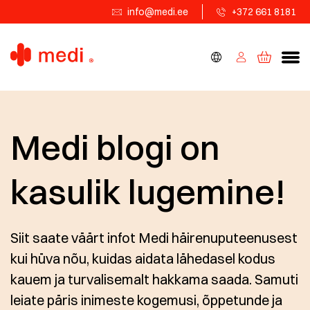
info@medi.ee
+372 661 8181
×
Medi blogi on
kasulik lugemine!
Siit saate väärt infot Medi
häirenuputeenusest kui hüva nõu, kuidas
Teie lähedane olgu hoitud
aidata lähedasel kodus kauem ja
turvalisemalt hakkama saada. Samuti leiate
Kui hoolite oma lähedasest, palun saatke oma