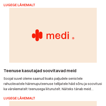
põlvkondadevahelist suhtlust. Tähtpäev on asjakohane
austusavaldus ka riigi […]
Teenuse kasutajad soovitavad meid
Soojal suvel oleme saanud lisaks paljudele senistele
rahuolevatele häirenuputeenuse tellijatele häid sõnu ja
soovitusi ka värskematelt teenusega liitunutelt. Näiteks tänab
meid südamest Heiki-Andres Tartust: "Tänan teid südamest
LUGEGE LÄHEMALT
osutatud abi eest. Aitäh, et te olemas olete!" Kersti
Raplamaalt kiidab samuti häirenuputeenusest saadavat
kindlustunnet: "Oleme väga rahul – südamehaige ema saab
elada oma kodus ja lähedastel on palju kindlam tunne, […]