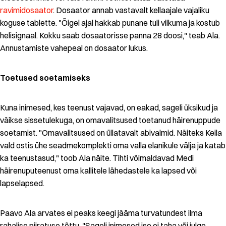
ravimidosaator
. Dosaator annab vastavalt kellaajale vajaliku
koguse tablette. "Õigel ajal hakkab punane tuli vilkuma ja kostub
helisignaal. Kokku saab dosaatorisse panna 28 doosi," teab Ala.
Annustamiste vahepeal on dosaator lukus.
Toetused soetamiseks
Kuna inimesed, kes teenust vajavad, on eakad, sageli üksikud ja
väikse sissetulekuga, on omavalitsused toetanud häirenuppude
soetamist. "Omavalitsused on üllatavalt abivalmid. Näiteks Keila
vald ostis ühe seadmekomplekti oma valla elanikule välja ja katab
ka teenustasud," toob Ala näite. Tihti võimaldavad Medi
häirenuputeenust oma kallitele lähedastele ka lapsed või
lapselapsed.
Paavo Ala arvates ei peaks keegi jääma turvatundest ilma
rahalise piiratuse tõttu. "Sageli inimesed ise ei taha või julge