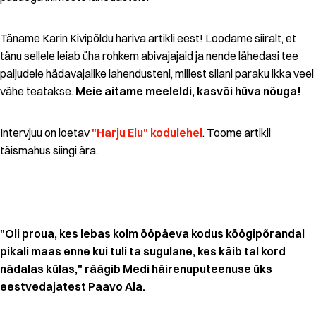
Täname Karin Kivipõldu hariva artikli eest! Loodame siiralt, et
tänu sellele leiab üha rohkem abivajajaid ja nende lähedasi tee
paljudele hädavajalike lahendusteni, millest siiani paraku ikka veel
vähe teatakse.
Meie aitame meeleldi, kasvõi hüva nõuga!
Intervjuu on loetav
"Harju Elu" kodulehel
. Toome artikli
täismahus siingi ära.
"Oli proua, kes lebas kolm ööpäeva kodus köögipõrandal
pikali maas enne kui tuli ta sugulane, kes käib tal kord
nädalas külas," räägib Medi häirenuputeenuse üks
eestvedajatest Paavo Ala.