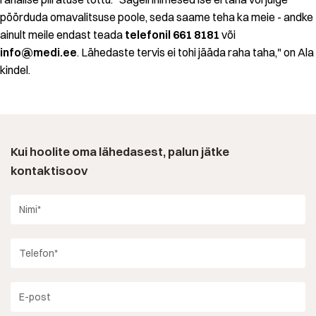
pöörduda omavalitsuse poole, seda saame teha ka meie - andke
ainult meile endast teada
telefonil 661 8181
või
info@medi.ee
. Lähedaste tervis ei tohi jääda raha taha," on Ala
kindel.
Kui hoolite oma lähedasest, palun jätke
kontaktisoov