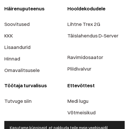
Häirenuputeenus
Hooldekodudele
Soovitused
Lihtne Trex 2G
KKK
Täislahendus D-Server
Lisaandurid
Ravimidosaator
Hinnad
Pliidivalvur
Omavalitsusele
Töötaja turvalisus
Ettevõttest
Tutvuge siin
Medi lugu
Võtmeisikud
Blogi
Kasutame küpsiseid, et pakkuda teile meie veebisaidil