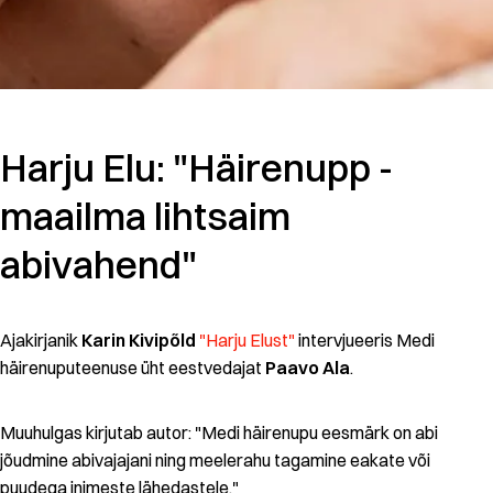
Harju Elu: "Häirenupp -
maailma lihtsaim
abivahend"
Ajakirjanik
Karin Kivipõld
"Harju Elust"
intervjueeris Medi
häirenuputeenuse üht eestvedajat
Paavo Ala
.
Muuhulgas kirjutab autor: "Medi häirenupu eesmärk on abi
jõudmine abivajajani ning meelerahu tagamine eakate või
puudega inimeste lähedastele."