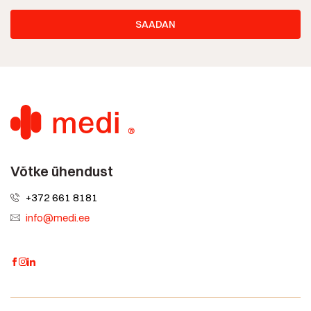
Võtke ühendust
+372 661 8181
info@medi.ee