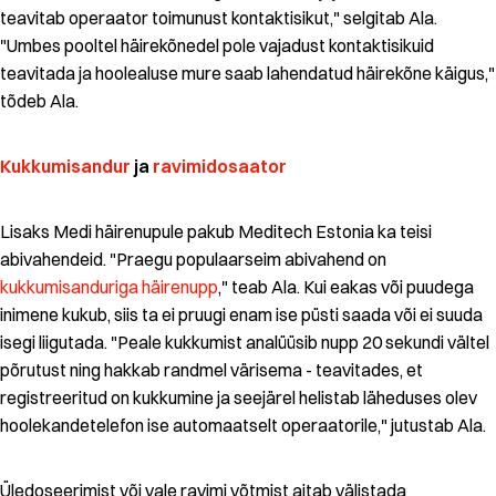
teavitab operaator toimunust kontaktisikut," selgitab Ala.
"Umbes pooltel häirekõnedel pole vajadust kontaktisikuid
teavitada ja hoolealuse mure saab lahendatud häirekõne käigus,"
tõdeb Ala.
Kukkumisandur
ja
ravimidosaator
Lisaks Medi häirenupule pakub Meditech Estonia ka teisi
abivahendeid. "Praegu populaarseim abivahend on
kukkumisanduriga häirenupp
," teab Ala. Kui eakas või puudega
inimene kukub, siis ta ei pruugi enam ise püsti saada või ei suuda
isegi liigutada. "Peale kukkumist analüüsib nupp 20 sekundi vältel
põrutust ning hakkab randmel värisema - teavitades, et
registreeritud on kukkumine ja seejärel helistab läheduses olev
hoolekandetelefon ise automaatselt operaatorile," jutustab Ala.
Üledoseerimist või vale ravimi võtmist aitab välistada