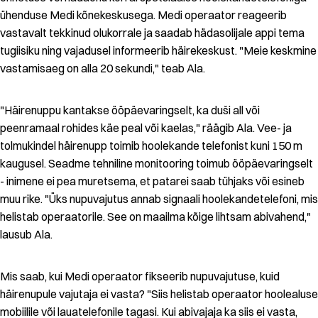
ühenduse Medi kõnekeskusega. Medi operaator reageerib
vastavalt tekkinud olukorrale ja saadab hädasolijale appi tema
tugiisiku ning vajadusel informeerib häirekeskust. "Meie keskmine
vastamisaeg on alla 20 sekundi," teab Ala.
"Häirenuppu kantakse ööpäevaringselt, ka duši all või
peenramaal rohides käe peal või kaelas," räägib Ala. Vee- ja
tolmukindel häirenupp toimib hoolekande telefonist kuni 150 m
kaugusel. Seadme tehniline monitooring toimub ööpäevaringselt
- inimene ei pea muretsema, et patarei saab tühjaks või esineb
muu rike. "Üks nupuvajutus annab signaali hoolekandetelefoni, mis
helistab operaatorile. See on maailma kõige lihtsam abivahend,"
lausub Ala.
Mis saab, kui Medi operaator fikseerib nupuvajutuse, kuid
häirenupule vajutaja ei vasta? "Siis helistab operaator hoolealuse
mobiilile või lauatelefonile tagasi. Kui abivajaja ka siis ei vasta,