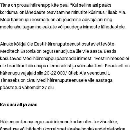
Täna on proual häirenupp käe peal. "Kui selline asi peaks
korduma, on lähedaste teavitamine minutite küsimus," lisab Ala.
Medi häirenupu eesmärk on abi jõudmine abivajajani ning
meelerahu tagamine eakate või puudega inimeste lähedastele.
Ainuke kõikjal üle Eesti häirenuputeenust osutav ettevõte
Meditech Estonia on tegutsenud juba üle viie aasta. Eestis
kasutavad Medi häirenuppu paarsada inimest. "Eesti inimesed ei
ole teadlikud häirenupu olemasolust ja võimalustest. Reaalselt on
häirenupu vajajaid siin 20-22 000," ütleb Ala veendunult.
Tänaseks on tänu Medi häirenuputeenusele viie aastaga
päästetud vähemalt 27 elu.
Ka duši all ja aias
Häirenuputeenusega saab inimene kodus olles terviserikke,
õnnetuse või hädaohu korral spetsiaalse hoolekandetelefoniga