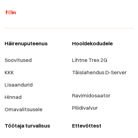
Häirenuputeenus
Hooldekodudele
Soovitused
Lihtne Trex 2G
KKK
Täislahendus D-Server
Lisaandurid
Ravimidosaator
Hinnad
Pliidivalvur
Omavalitsusele
Töötaja turvalisus
Ettevõttest