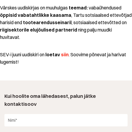
Värskes uudiskirjas on muuhulgas
teemad:
vabaühendused
õppisid vabatahtlikke kaasama
, Tartu sotsiaalsed ettevõtjad
harisid end
tootearendusseinaril
, sotsiaalsed ettevõtted on
riigisektorile elujõulised partnerid
ning palju muudki
huvitavat.
SEV-i juuni uudiskiri on
loetav
siin
. Soovime põnevat ja harivat
lugemist!
Kui hoolite oma lähedasest, palun jätke
kontaktisoov