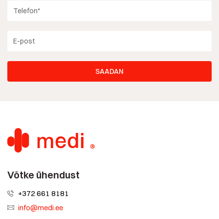
Võtke ühendust
+372 661 8181
info@medi.ee