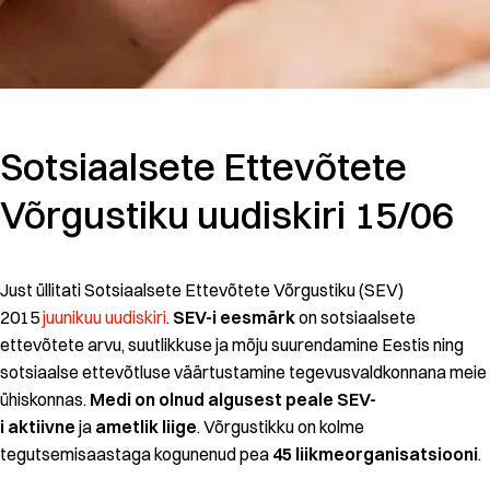
Sotsiaalsete Ettevõtete
Võrgustiku uudiskiri 15/06
Just üllitati Sotsiaalsete Ettevõtete Võrgustiku (SEV)
2015
juunikuu uudiskiri
.
SEV-i eesmärk
on sotsiaalsete
ettevõtete arvu, suutlikkuse ja mõju suurendamine Eestis ning
sotsiaalse ettevõtluse väärtustamine tegevusvaldkonnana meie
ühiskonnas.
Medi on olnud
algusest peale SEV-
i
aktiivne
ja
ametlik liige
. Võrgustikku on kolme
tegutsemisaastaga kogunenud pea
45 liikmeorganisatsiooni
.