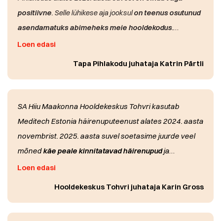
positiivne
. Selle lühikese aja jooksul
on teenus osutunud
asendamatuks abimeheks meie hooldekodus
.
Häirenupp võimaldab kiiret ja tõhusat kommunikatsiooni
Loen edasi
hooldustöötajatega, sest teade edastatakse kohe ja
Lisaks on olulist väärtust toonud süsteemi paindlikkus:
Tapa Pihlakodu juhataja Katrin Pärtli
reageerimine kutsungile on kohene. See tänuväärne
olukordades, kus üks klient on vajanud abi teisele toas
funktsioon aitab töötajatel paremini toime tulla igapäevaste
viibivale kliendile, on häirenuppu edukalt kasutatud ka
vajaduste abistamisega.
selleks otstarbeks.
Kokkuvõttes aitab Meditech Estonia
SA Hiiu Maakonna Hooldekeskus Tohvri kasutab
häirenuputeenus oluliselt tõsta klientide turvalisust
Meditech Estonia häirenuputeenust alates 2024. aasta
ning
parandada hooldustöötajate töökorraldust
,
novembrist. 2025. aasta suvel soetasime juurde veel
muutes meie hooldekodu igapäevaelu sujuvamaks ja
mõned
käe peale kinnitatavad häirenupud
ja
turvalisemaks.
paigaldasime koos ettevõttega ka
ukseandurid
Loen edasi
välisustele
Enne Meditech Estonia õekutselahendust olid meil
.
Hooldekeskus Tohvri juhataja Karin Gross
häirenuppudeks ainult WC-des seinal asuvad nupud
ning tubades puudus võimalus abi kutsuda. Esines