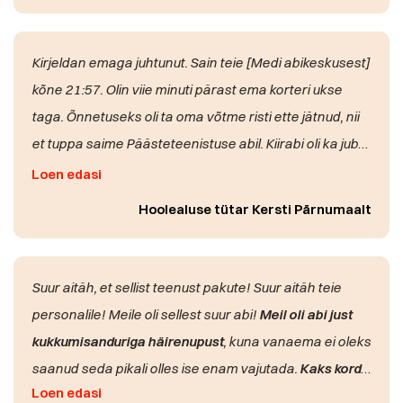
Kirjeldan emaga juhtunut. Sain teie [Medi abikeskusest]
kõne 21:57. Olin viie minuti pärast ema korteri ukse
taga. Õnnetuseks oli ta oma võtme risti ette jätnud, nii
et tuppa saime Päästeteenistuse abil. Kiirabi oli ka juba
kohal. Ema olevat takerdunud mingi asja taha ja kukkus.
Loen edasi
Õnneks võttis ta jalad alla ja luud-liikmed olid ka terved.
Hoolealuse tütar Kersti Pärnumaalt
Tasakaaluhäireid oli juba eelmisel päeval. Kiirabi tegi
kõik vajaliku ja jättis ta koju.
Olen väga tänulik, et
jõudsime nii ruttu talle appi!
Suur aitäh, et sellist teenust pakute! Suur aitäh teie
personalile!
Meile oli sellest suur abi!
Meil oli abi just
kukkumisanduriga häirenupust
, kuna vanaema ei oleks
saanud seda pikali olles ise enam vajutada.
Kaks korda
Loen edasi
oli kukkumist ja mõlemal korral andis häirenupp ka