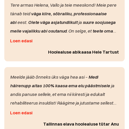
olukordi, kus klient kukkus toas ega saanud abi
Tere armas Helena, Vallo ja teie meeskond! Meie pere
kutsuda.
Tänu uuele süsteemile on meie klientide
tänab teid
väga kiire, sõbraliku, professionaalse
turvalisus ja hooldajate töökorraldus märgatavalt
Häirenuppu kasutatakse aktiivselt igapäevaselt nii abi
abi
eest.
Olete väga asjatundlikult
ja
suure soojusega
paranenud.
kutsumiseks kui ka palvete ja soovide edastamiseks.
meile vajalikku abi osutanud
. On selge, et
teete oma
Teenuse kasutuselevõtt on olnud sujuv ning
personal
tööd armastuse
ja
hoolivusega
, mida oleme saanud
Loen edasi
ja kliendid on lahendusega väga rahul.
tunda teilt igal sammul.
Hoolealuse abikaasa Hele Tartust
Täname Meditech Estoniat
professionaalse koostöö
ja
hooldekodu klientide turvalisust suurendava
Meelde jääb õnneks üks väga hea asi –
Medi
lahenduse
eest!
häirenupp aitas 100% kaasa ema elu päästmisele
ja
andis panuse sellele, et ema nii kiiresti ja edukalt
rehabiliteerus insuldist! Räägime ja jutustame sellest
kõigile!!! Parim reklaam.
Loen edasi
Tallinnas elava hoolealuse tütar Anu