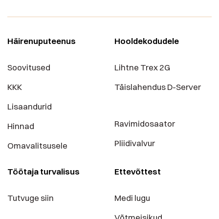
Häirenuputeenus
Hooldekodudele
Soovitused
Lihtne Trex 2G
KKK
Täislahendus D-Server
Lisaandurid
Ravimidosaator
Hinnad
Pliidivalvur
Omavalitsusele
Töötaja turvalisus
Ettevõttest
Tutvuge siin
Medi lugu
Võtmeisikud