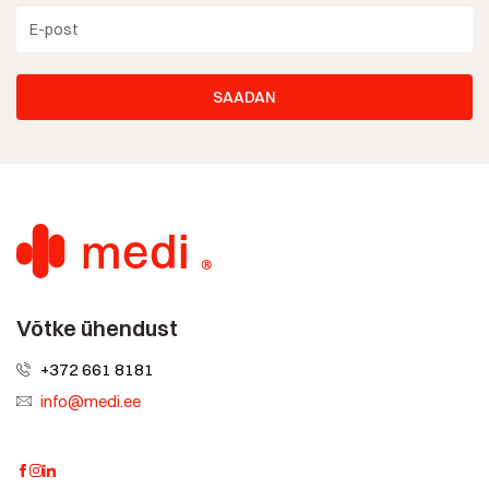
Võtke ühendust
+372 661 8181
info@medi.ee