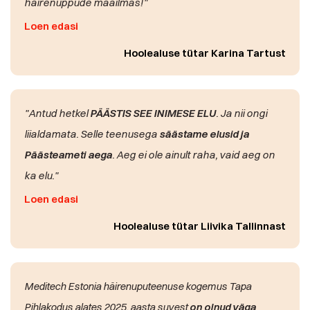
häirenuppude maailmas!"
Loen edasi
Hoolealuse tütar Karina Tartust
"Antud hetkel
PÄÄSTIS SEE INIMESE ELU
. Ja nii ongi
liialdamata. Selle teenusega
säästame elusid ja
Päästeameti aega
. Aeg ei ole ainult raha, vaid aeg on
ka elu."
Loen edasi
Hoolealuse tütar Liivika Tallinnast
Meditech Estonia häirenuputeenuse kogemus Tapa
Pihlakodus alates 2025. aasta suvest
on olnud väga