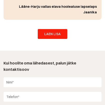
koheselt teada
. Nupp on väga tundlik, kui inimene
Lääne-Harju vallas elava hoolealuse lapselaps
kukub, aga samas ei andnud kordagi valehäiret.
Jaanika
Veel
kord suur aitäh!
LAEN LISA
Kui hoolite oma lähedasest, palun jätke
kontaktisoov