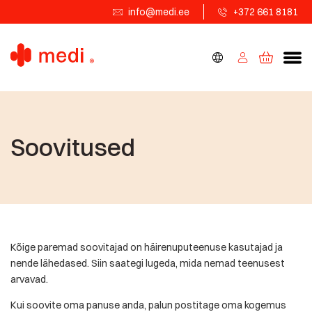
info@medi.ee
+372 661 8181
Soovitused
Kõige paremad soovitajad on häirenuputeenuse kasutajad ja
nende lähedased. Siin saategi lugeda, mida nemad teenusest
arvavad.
Kui soovite oma panuse anda, palun postitage oma kogemus