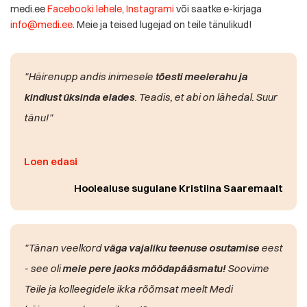
medi.ee
Facebooki lehele
,
Instagrami
või saatke e-kirjaga
info@medi.ee
. Meie ja teised lugejad on teile tänulikud!
"Häirenupp andis inimesele
tõesti meelerahu ja
kindlust üksinda elades
. Teadis, et abi on lähedal. Suur
tänu!"
Loen edasi
Hoolealuse sugulane Kristiina Saaremaalt
"Tänan veelkord
väga vajaliku teenuse osutamise
eest
- see oli
meie pere jaoks möödapääsmatu!
Soovime
Teile ja kolleegidele ikka rõõmsat meelt Medi