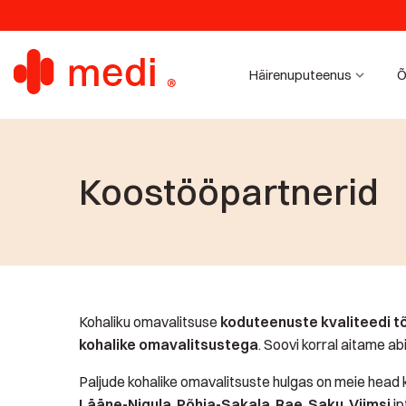
Häirenuputeenus
Õ
Koostööpartnerid
Kohaliku omavalitsuse
koduteenuste kvaliteedi 
kohalike omavalitsustega
. Soovi korral aitame ab
Paljude kohalike omavalitsuste hulgas on meie head
Lääne-Nigula
,
Põhja-Sakala
,
Rae
,
Saku
,
Viimsi
jp