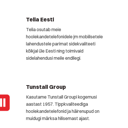
Telia Eesti
Telia osutab meie
hoolekandetelefonidele jm mobiilsetele
lahendustele parimat sidekvaliteeti
kõikjal üle Eesti ning toimivaid
sidelahendusi meile endilegi.
Tunstall Group
Kasutame Tunstall Groupi kogemusi
aastast 1957. Tippkvaliteediga
hoolekandetelefonid ja häirenupud on
muidugi märksa hilisemast ajast.