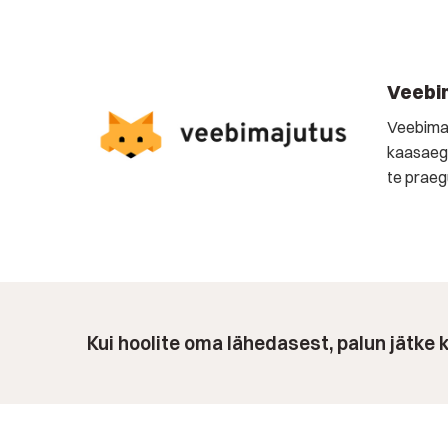
Veebi
Veebimaj
kaasaegs
te praegu
Kui hoolite oma lähedasest, palun jätke