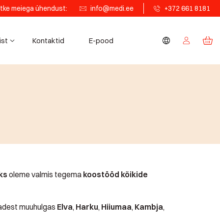
tke meiega ühendust:
info@medi.ee
+372 661 8181
ist
Kontaktid
E-pood
ks
oleme valmis tegema
koostööd kõikide
dadest muuhulgas
Elva
,
Harku
,
Hiiumaa
,
Kambja
,