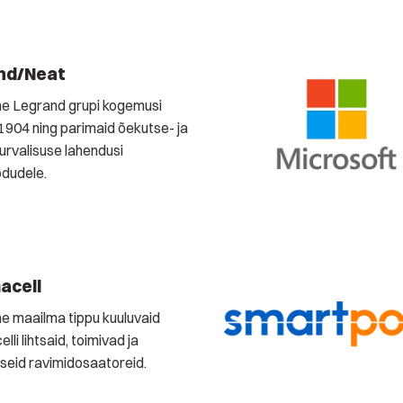
nd/Neat
e Legrand grupi kogemusi
1904 ning parimaid õekutse- ja
turvalisuse lahendusi
dudele.
acell
 maailma tippu kuuluvaid
li lihtsaid, toimivad ja
tseid ravimidosaatoreid.