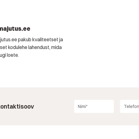
majutus.ee
utus.ee pakub kvaliteetset ja
et kodulehe lahendust, mida
gi loete.
 kontaktisoov