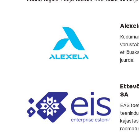
Alexel
Kodumain
varustab
et jõuaks
juurde.
Ettevõ
SA
EAS toet
teenindu
kajastas
raamatus