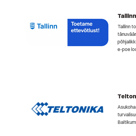
Tallin
Tallinn t
tänuväär
põhjalik
e-poe lo
Telton
Asukoha 
turvalis
Baltikumi