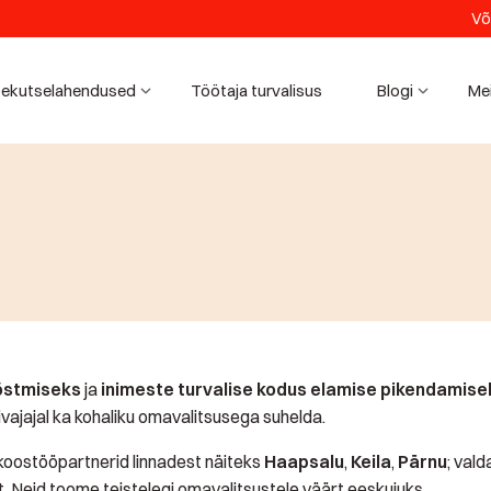
Võ
ekutselahendused
Töötaja turvalisus
Blogi
Me
tõstmiseks
ja
inimeste turvalise kodus elamise pikendamise
ivajajal ka kohaliku omavalitsusega suhelda.
 koostööpartnerid linnadest näiteks
Haapsalu
,
Keila
,
Pärnu
; val
t. Neid toome teistelegi omavalitsustele väärt eeskujuks.