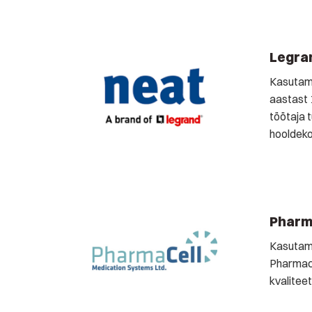
Legra
Kasutam
aastast 
töötaja 
hooldeko
Pharm
Kasutame
Pharmacel
kvalitee