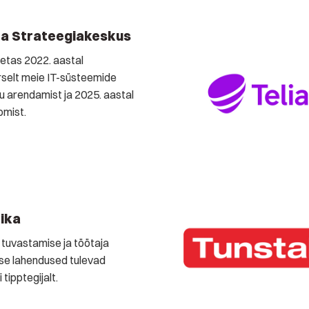
na Strateegiakeskus
oetas 2022. aastal
selt meie IT-süsteemide
ku arendamist ja 2025. aastal
omist.
ika
tuvastamise ja töötaja
use lahendused tulevad
 tipptegijalt.