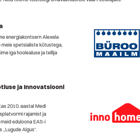
a
e energiakontsern Alexela
 meie spetsialiste kütustega,
ime iga hoolealuse ja tellija
tluse ja Innovatsiooni
as 2010. aastal Medi
splatvormi rajamist ja
 meid eduloona EAS-i
 „Lugude Algus“.