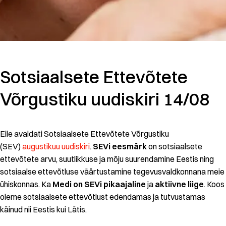
Sotsiaalsete Ettevõtete
Võrgustiku uudiskiri 14/08
Eile avaldati Sotsiaalsete Ettevõtete Võrgustiku
(SEV)
augustikuu uudiskiri
.
SEVi eesmärk
on sotsiaalsete
ettevõtete arvu, suutlikkuse ja mõju suurendamine Eestis ning
sotsiaalse ettevõtluse väärtustamine tegevusvaldkonnana meie
ühiskonnas. Ka
Medi on SEVi pikaajaline
ja
aktiivne liige
. Koos
oleme sotsiaalsete ettevõtlust edendamas ja tutvustamas
käinud nii Eestis kui Lätis.