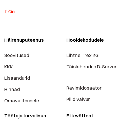
Häirenuputeenus
Hooldekodudele
Soovitused
Lihtne Trex 2G
KKK
Täislahendus D-Server
Lisaandurid
Ravimidosaator
Hinnad
Pliidivalvur
Omavalitsusele
Töötaja turvalisus
Ettevõttest