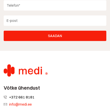
Võtke ühendust
+372 661 8181
info@medi.ee