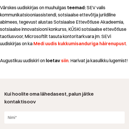
Värskes uudiskirjas on muuhulgas
teemad:
SEV valis
kommunikatsiooniassistendi, sotsiaalse ettevõtja juriidiline
abimees, tegevust alustas Sotsiaalse Ettevõtluse Akadeemia,
sotsiaalse innovatsiooni konkurss, KÜSKi sotsiaalse ettevõtluse
taotlusvoor, Microsoftilt tasuta kontoritarkvara jm. SEVi
uudiskirjas on ka
Medi uudis kukkumisanduriga häirenupust
.
Augustikuu uudiskiri on
loetav
siin
. Harivat ja kasulikku lugemist!
Kui hoolite oma lähedasest, palun jätke
kontaktisoov