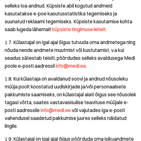
selleks loa andnud. Küpsiste abil kogutud andmeid
kasutatakse e-poe kasutusstatistika tegemiseks ja
suunatud reklaami tegemiseks. Küpsiste kasutamise kohta
saab lugeda lähemalt
küpsiste tingimuse lehelt.
1.7. Külastajal on igal ajal õigus tutvuda oma andmetega ning
nõuda nende andmete muutmist või kustutamist, v.a kui
seadus sätestab teisiti, pöördudes selleks avaldusega Medi
poole e-posti aadressil
info@medi.ee
.
1.8. Kui külastaja on avaldanud soovi ja andnud nõusoleku
müüja poolt koostatud uudiskirjade ja/või personaalsete
pakkumiste saamiseks, on külastajal alati õigus see nõusolek
tagasi võtta, saates vastavasisulise teavituse müüjale e-
posti aadressile
info@medi.ee
või vajutades iga e-posti
vahendusel saadetud pakkumise juures selleks näidatud
lingile.
1.9. Külastajal on igal ajal õigus pöörduda oma isikuandmete