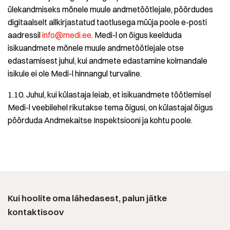
ülekandmiseks mõnele muule andmetöötlejale, pöördudes
digitaalselt allkirjastatud taotlusega müüja poole e-posti
aadressil
info@medi.ee
. Medi-l on õigus keelduda
isikuandmete mõnele muule andmetöötlejale otse
edastamisest juhul, kui andmete edastamine kolmandale
isikule ei ole Medi-l hinnangul turvaline.
1.10. Juhul, kui külastaja leiab, et isikuandmete töötlemisel
Medi-l veebilehel rikutakse tema õigusi, on külastajal õigus
pöörduda Andmekaitse Inspektsiooni ja kohtu poole.
Kui hoolite oma lähedasest, palun jätke
kontaktisoov