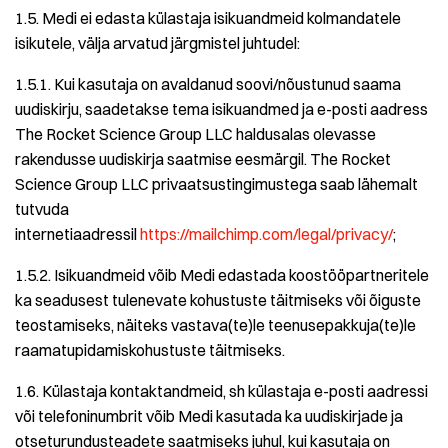
1.5. Medi ei edasta külastaja isikuandmeid kolmandatele
isikutele, välja arvatud järgmistel juhtudel:
1.5.1. Kui kasutaja on avaldanud soovi/nõustunud saama
uudiskirju, saadetakse tema isikuandmed ja e-posti aadress
The Rocket Science Group LLC haldusalas olevasse
rakendusse uudiskirja saatmise eesmärgil. The Rocket
Science Group LLC privaatsustingimustega saab lähemalt
tutvuda
internetiaadressil
https://mailchimp.com/legal/privacy/
;
1.5.2. Isikuandmeid võib Medi edastada koostööpartneritele
ka seadusest tulenevate kohustuste täitmiseks või õiguste
teostamiseks, näiteks vastava(te)le teenusepakkuja(te)le
raamatupidamiskohustuste täitmiseks.
1.6. Külastaja kontaktandmeid, sh külastaja e-posti aadressi
või telefoninumbrit võib Medi kasutada ka uudiskirjade ja
otseturundusteadete saatmiseks juhul, kui kasutaja on