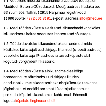
1.1. Veebilehe medi.ee isikuandmete vastutav töötleja on
Meditech Estonia OÜ (edaspidi: Medi), aadress Kadaka tee
63, ruum 102, Tallinn, 12915 Harjumaa registrikood
11696105 tel
+372 661 8181
, e-posti aadress
info@medi.ee
1.2. Medi töötleb külastaja esitatud isikuandmeid kooskõlas
isikuandmete kaitse seaduses kehtestatud nõuetega.
1.3. Töödeldavateks isikuandmeteks on andmed, mida
küsitakse külastajalt uudiskirjaga liitumisel (e-posti aadress),
veebilehe külastaja IP-aadress ja teised küpsiste abil
kogutud (võrgu)identifikaatorid.
1.4. Medi töötleb külastaja isikuandmeid eelkõige
broneeringute täitmiseks. Uudiskirjaga liitudes
sooduspakkumiste koostamiseks ning külastaja teekonna
jälgimiseks, et seeläbi paremat külastajadikogemust
pakkuda. Küpsiste kasutamise kohta saab lähemalt
lugeda
küpsiste tingimuse lehelt
.