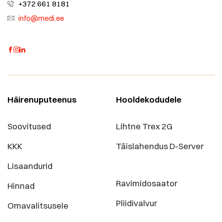
+372 661 8181
info@medi.ee
Häirenuputeenus
Hooldekodudele
Soovitused
Lihtne Trex 2G
KKK
Täislahendus D-Server
Lisaandurid
Ravimidosaator
Hinnad
Pliidivalvur
Omavalitsusele