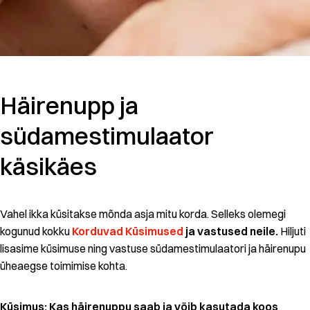
Häirenupp ja
südamestimulaator
käsikäes
Vahel ikka küsitakse mõnda asja mitu korda. Selleks olemegi
kogunud kokku
Korduvad Küsimused
ja vastused neile.
Hiljuti
lisasime küsimuse ning vastuse südamestimulaatori ja häirenupu
üheaegse toimimise kohta.
Küsimus: Kas häirenuppu saab ja võib kasutada koos