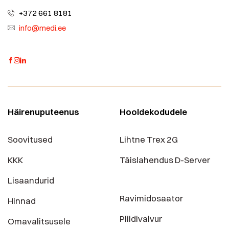
+372 661 8181
info@medi.ee
Häirenuputeenus
Hooldekodudele
Soovitused
Lihtne Trex 2G
KKK
Täislahendus D-Server
Lisaandurid
Ravimidosaator
Hinnad
Pliidivalvur
Omavalitsusele