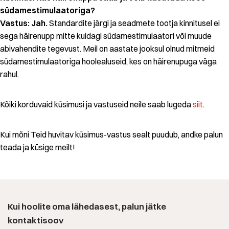
südamestimulaatoriga?
Vastus: Jah.
Standardite järgi ja seadmete tootja kinnitusel ei
sega häirenupp mitte kuidagi südamestimulaatori või muude
abivahendite tegevust. Meil on aastate jooksul olnud mitmeid
südamestimulaatoriga hoolealuseid, kes on häirenupuga väga
rahul.
Kõiki korduvaid küsimusi ja vastuseid neile saab lugeda
siit
.
Kui mõni Teid huvitav küsimus-vastus sealt puudub, andke palun
teada ja küsige meilt!
Kui hoolite oma lähedasest, palun jätke
kontaktisoov