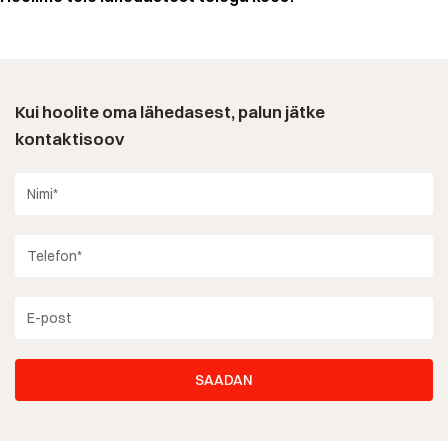
Kui hoolite oma lähedasest, palun jätke
kontaktisoov