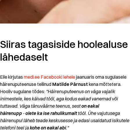
Siiras tagasiside hoolealuse
lähedaselt
Eile kirjutas
medi.ee Facebooki lehele
jaanuaris oma sugulasele
häirenuputeenuse tellinud
Matilde Pärnust
kena mõttetera.
Hooliv sugulane tõdes:
"Häirenuputeenus on väga vajalik
inimestele, kes käivad tööl, aga kodus eakad vanemad või
tuttavad. Väga tänuväärne teenus, sest
on eakal
häirenupp
-
olete ka ise rahulikumalt
tööl. Ühe vajutusega
häirenupul läheb teade keskusesse ja edasi usaldatud isikutele
telefoni teel ja
kohe on eakal abi
."