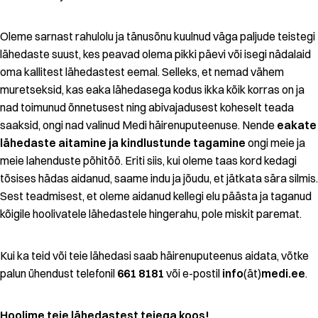
Oleme sarnast rahulolu ja tänusõnu kuulnud väga paljude teistegi
lähedaste suust, kes peavad olema pikki päevi või isegi nädalaid
oma kallitest lähedastest eemal. Selleks, et nemad vähem
muretseksid, kas eaka lähedasega kodus ikka kõik korras on ja
nad toimunud õnnetusest ning abivajadusest koheselt teada
saaksid, ongi nad valinud Medi häirenuputeenuse. Nende
eakate
lähedaste aitamine ja kindlustunde tagamine
ongi meie ja
meie lahenduste põhitöö. Eriti siis, kui oleme taas kord kedagi
tõsises hädas aidanud, saame indu ja jõudu, et jätkata sära silmis.
Sest teadmisest, et oleme aidanud kellegi elu päästa ja taganud
kõigile hoolivatele lähedastele hingerahu, pole miskit paremat.
Kui ka teid või teie lähedasi saab häirenuputeenus aidata, võtke
palun ühendust telefonil
661 8181
või e-postil
info
(ät)
medi.ee
.
Hoolime teie lähedastest teiega koos!