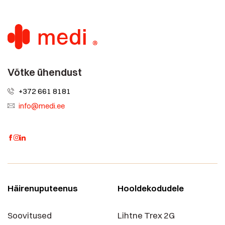
Võtke ühendust
+372 661 8181
info@medi.ee
Häirenuputeenus
Hooldekodudele
Soovitused
Lihtne Trex 2G