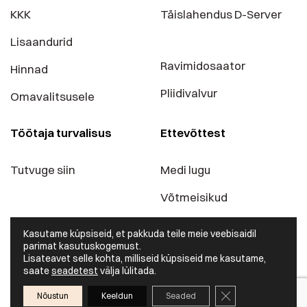
KKK
Täislahendus D-Server
Lisaandurid
Ravimidosaator
Hinnad
Pliidivalvur
Omavalitsusele
Töötaja turvalisus
Ettevõttest
Tutvuge siin
Medi lugu
Võtmeisikud
Blogi
Kasutame küpsiseid, et pakkuda teile meie veebisaidil
parimat kasutuskogemust.
Kontaktid
Lisateavet selle kohta, milliseid küpsiseid me kasutame,
saate
seadetest
välja lülitada.
Sulge GDPR küpsis
Nõustun
Keeldun
Seaded