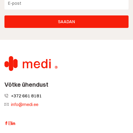
Võtke ühendust
+372 661 8181
info@medi.ee