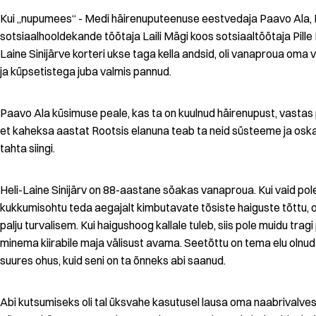
Kui „nupumees“ - Medi häirenuputeenuse eestvedaja Paavo Ala,
sotsiaalhooldekande töötaja Laili Mägi koos sotsiaaltöötaja Pille 
Laine Sinijärve korteri ukse taga kella andsid, oli vanaproua oma 
ja küpsetistega juba valmis pannud.
Paavo Ala küsimuse peale, kas ta on kuulnud häirenupust, vastas p
et kaheksa aastat Rootsis elanuna teab ta neid süsteeme ja osk
tahta siingi.
Heli-Laine Sinijärv on 88-aastane söakas vanaproua. Kui vaid pol
kukkumisohtu teda aegajalt kimbutavate tõsiste haiguste tõttu, 
palju turvalisem. Kui haigushoog kallale tuleb, siis pole muidu trag
minema kiirabile maja välisust avama. Seetõttu on tema elu olnud
suures ohus, kuid seni on ta õnneks abi saanud.
Abi kutsumiseks oli tal üksvahe kasutusel lausa oma naabrivalv