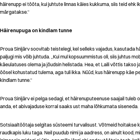
häirenupp ei tööta, kui juhtute linnas käies kukkuma, siis teid ehk i
märgatakse.“
Häirenupuga on kindlam tunne
Proua Sinijärv soovitab teistelegi, kel selleks vajadus, kasutada 
paljugi mis võib juhtuda. „Kui mul kopsuummistus oli, siis juhtus mob
käeulatuses olema ja jõudsin helistada. Hea, et Laili võttis takso ja 
öösel kohustatud tulema, aga tuli ikka. Nüüd, kus häirenupp käe pea
kindlam tunne.“
Proua Sinijärv ei pelga sedagi, et häirenuputeenuse saajail tuleb 
anda, et abivajaduse korral saaks ust maha lõhkumata siseneda.
Sotsiaaltöötaja selgitas süsteemi turvalisust. Võtmeid hoitakse k
raudkapis luku taga. Neil puudub nimi ja aadress, on ainult kood, m