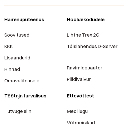
Häirenuputeenus
Hooldekodudele
Soovitused
Lihtne Trex 2G
KKK
Täislahendus D-Server
Lisaandurid
Ravimidosaator
Hinnad
Pliidivalvur
Omavalitsusele
Töötaja turvalisus
Ettevõttest
Tutvuge siin
Medi lugu
Võtmeisikud