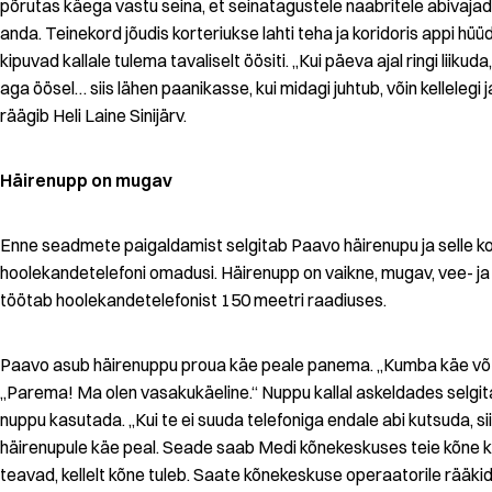
põrutas käega vastu seina, et seinatagustele naabritele abivaja
anda. Teinekord jõudis korteriukse lahti teha ja koridoris appi hü
kipuvad kallale tulema tavaliselt öösiti. „Kui päeva ajal ringi liikuda, p
aga öösel… siis lähen paanikasse, kui midagi juhtub, võin kellelegi j
räägib Heli Laine Sinijärv.
Häirenupp on mugav
Enne seadmete paigaldamist selgitab Paavo häirenupu ja selle k
hoolekandetelefoni omadusi. Häirenupp on vaikne, mugav, vee- ja 
töötab hoolekandetelefonist 150 meetri raadiuses.
Paavo asub häirenuppu proua käe peale panema. „Kumba käe v
„Parema! Ma olen vasakukäeline.“ Nuppu kallal askeldades selgita
nuppu kasutada. „Kui te ei suuda telefoniga endale abi kutsuda, si
häirenupule käe peal. Seade saab Medi kõnekeskuses teie kõne k
teavad, kellelt kõne tuleb. Saate kõnekeskuse operaatorile rääkid