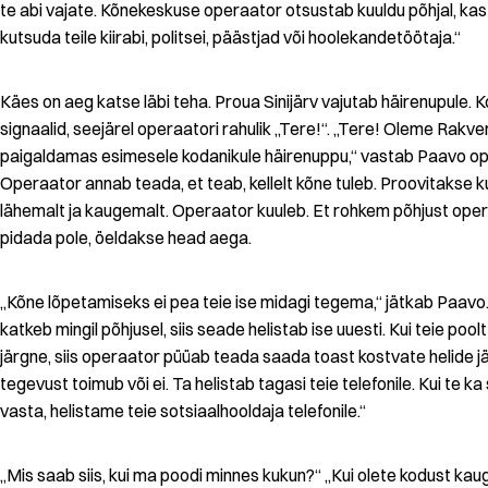
te abi vajate. Kõnekeskuse operaator otsustab kuuldu põhjal, ka
kutsuda teile kiirabi, politsei, päästjad või hoolekandetöötaja.“
Käes on aeg katse läbi teha. Proua Sinijärv vajutab häirenupule. 
signaalid, seejärel operaatori rahulik „Tere!“. „Tere! Oleme Rakve
paigaldamas esimesele kodanikule häirenuppu,“ vastab Paavo op
Operaator annab teada, et teab, kellelt kõne tuleb. Proovitakse 
lähemalt ja kaugemalt. Operaator kuuleb. Et rohkem põhjust opera
pidada pole, öeldakse head aega.
„Kõne lõpetamiseks ei pea teie ise midagi tegema,“ jätkab Paavo.
katkeb mingil põhjusel, siis seade helistab ise uuesti. Kui teie poolt
järgne, siis operaator püüab teada saada toast kostvate helide jä
tegevust toimub või ei. Ta helistab tagasi teie telefonile. Kui te ka s
vasta, helistame teie sotsiaalhooldaja telefonile.“
„Mis saab siis, kui ma poodi minnes kukun?“ „Kui olete kodust kauge