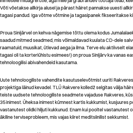
inimesele midagi ei ütle, aga mille järgi abi andev töötaja teab, kell
Võti võetakse allkirja alusel ja pärast häiret pannakse uuesti allkiri
tagasi pandud. Iga võtme võtmine ja tagasipanek fikseeritakse kirj
Proua Sinijärvel on kehva nägemise tõttu olema kodus Jumalala
saadud mitmed seadmed, mis võimaldavad kuulata CD-dele salv
raamatuid, muusikat, ütlevad aega ja ilma. Terve elu aktiivselt el
tagasi oli ta korteriühistu esimees!) on proua Sinijärv ka vanas eas
tehnoloogilisi abivahendeid kasutama.
Uute tehnoloogiliste vahendite kasutuselevõtmist uuriti Rakvere
projektiga läinud kevadel. TLÜ Rakvere kolledž selgitas välja häi
teiste uudsete tehnoloogiliste seadmete vajaduse Rakveres, küsi
35 inimest. Üheksa inimest kümnest kartis kukkumist, kusjuures 
vastanutest olidki hiljuti kukkunud. Enam kui pooltel vastanutest oli 
äkiline terviseprobleem, mis vajas kiiret meditsiinilist sekkumist.