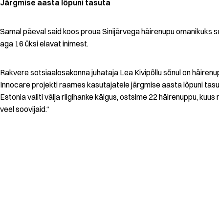
Järgmise aasta lõpuni tasuta
Samal päeval said koos proua Sinijärvega häirenupu omanikuks s
aga 16 üksi elavat inimest.
Rakvere sotsiaalosakonna juhataja Lea Kivipõllu sõnul on häirenu
Innocare projekti raames kasutajatele järgmise aasta lõpuni tas
Estonia valiti välja riigihanke käigus, ostsime 22 häirenuppu, kuu
veel soovijaid.“