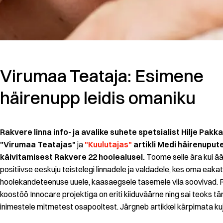
Virumaa Teataja: Esimene
häirenupp leidis omaniku
Rakvere linna info- ja avalike suhete spetsialist Hilje Pak
"Virumaa Teatajas"
ja
"Kuulutajas"
artikli Medi häirenupu
käivitamisest Rakvere 22 hoolealusel.
Toome selle ära kui ää
positiivse eeskuju teistelegi linnadele ja valdadele, kes oma eaka
hoolekandeteenuse uuele, kaasaegsele tasemele viia soovivad. R
koostöö Innocare projektiga on eriti kiiduväärne ning sai teoks tä
inimestele mitmetest osapooltest. Järgneb artikkel kärpimata kuj