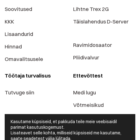
Soovitused
Lihtne Trex 2G
KKK
Täislahendus D-Server
Lisaandurid
Ravimidosaator
Hinnad
Pliidivalvur
Omavalitsusele
Töötaja turvalisus
Ettevõttest
Tutvuge siin
Medi lugu
Võtmeisikud
Blogi
Kasutame küpsiseid, et pakkuda teile meie veebisaidil
parimat kasutuskogemust.
Kontaktid
Lisateavet selle kohta, milliseid küpsiseid me kasutame,
saate
seadetest
välja lülitada.