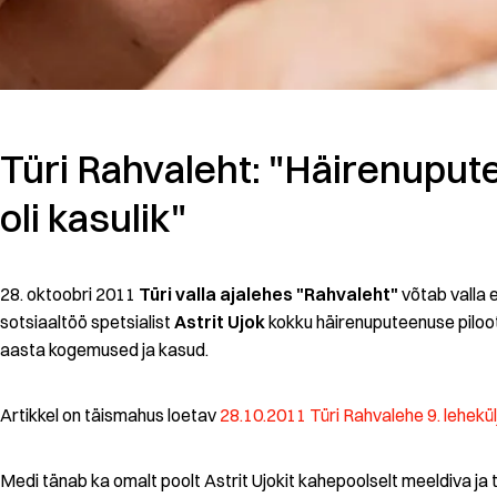
Türi Rahvaleht: "Häirenupu
oli kasulik"
28. oktoobri 2011
Türi valla
ajalehes "Rahvaleht"
võtab valla e
sotsiaaltöö spetsialist
Astrit Ujok
kokku häirenuputeenuse piloo
aasta kogemused ja kasud.
Artikkel on täismahus loetav
28.10.2011 Türi Rahvalehe 9. lehekül
Medi tänab ka omalt poolt Astrit Ujokit kahepoolselt meeldiva ja