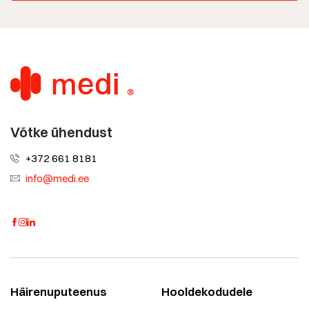
Võtke ühendust
+372 661 8181
info@medi.ee
Häirenuputeenus
Hooldekodudele