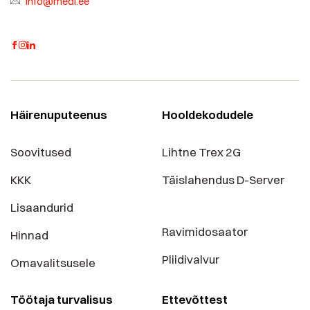
info@medi.ee
Häirenuputeenus
Hooldekodudele
Soovitused
Lihtne Trex 2G
KKK
Täislahendus D-Server
Lisaandurid
Ravimidosaator
Hinnad
Pliidivalvur
Omavalitsusele
Töötaja turvalisus
Ettevõttest