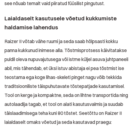
see nõuab temalt vaid piiratud füüsilist pingutust.
Laialdaselt kasutusele võetud kukkumiste
haldamise lahendus
Raizer II võtab vähe ruumi ja seda saab hõlpsasti kokku
panna kukkunud inimese alla. Tõstmisprotsess käivitatakse
puldil oleva nupuvajutusega või istme küljel asuva juhtpaneeli
abil, mis tähendab, et üksi istuv abistaja ei pea tõstmist ise
teostama ega koge lihas-skeleti pinget nagu võib tekkida
traditsiooniliste täispuhutavate tõstepatjade kasutamisel.
Tool on kerge ja kompaktne, seda on lihtne transportida ning
autolaadija tagab, et tool on alati kasutusvalmis ja suudab
täislaadimisega teha kuni 80 tõstet. Seetõttu on Raizer II
laialdaselt omaks võetud ja seda kasutavad praegu: