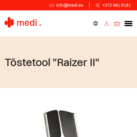
info@medi.ee
+372 661 8181
Tõstetool "Raizer II"