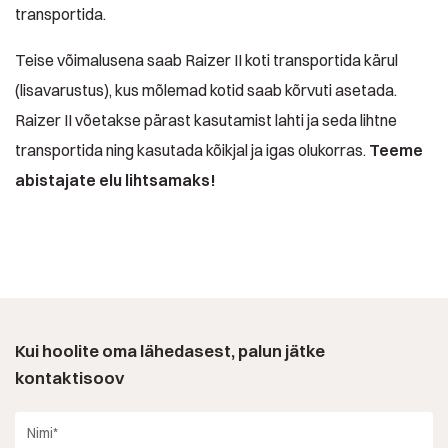
transportida.
Teise võimalusena saab Raizer II koti transportida kärul
(lisavarustus), kus mõlemad kotid saab kõrvuti asetada.
Raizer II võetakse pärast kasutamist lahti ja seda lihtne
transportida ning kasutada kõikjal ja igas olukorras.
Teeme
abistajate elu lihtsamaks!
Kui hoolite oma lähedasest, palun jätke
kontaktisoov