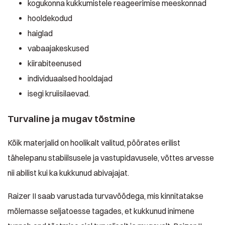
kogukonna kukkumistele reageerimise meeskonnad
hooldekodud
haiglad
vabaajakeskused
kiirabiteenused
individuaalsed hooldajad
isegi kruiisilaevad.
Turvaline ja mugav tõstmine
Kõik materjalid on hoolikalt valitud, pöörates erilist
tähelepanu stabiilsusele ja vastupidavusele, võttes arvesse
nii abilist kui ka kukkunud abivajajat.
Raizer II saab varustada turvavöödega, mis kinnitatakse
mõlemasse seljatoesse tagades, et kukkunud inimene