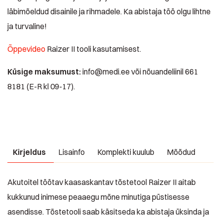
läbimõeldud disainile ja rihmadele. Ka abistaja töö olgu lihtne
ja turvaline!
Õppevideo
Raizer II tooli kasutamisest.
Küsige maksumust:
info@medi.ee või nõuandeliinil 661
8181 (E-R kl 09-17).
Kirjeldus
Lisainfo
Komplekti kuulub
Mõõdud
Akutoitel töötav kaasaskantav tõstetool Raizer II aitab
kukkunud inimese peaaegu mõne minutiga püstisesse
asendisse. Tõstetooli saab käsitseda ka abistaja üksinda ja