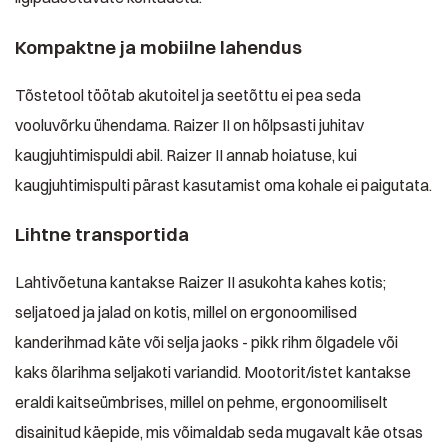
Kompaktne ja mobiilne lahendus
Tõstetool töötab akutoitel ja seetõttu ei pea seda
vooluvõrku ühendama. Raizer II on hõlpsasti juhitav
kaugjuhtimispuldi abil. Raizer II annab hoiatuse, kui
kaugjuhtimispulti pärast kasutamist oma kohale ei paigutata.
Lihtne transportida
Lahtivõetuna kantakse Raizer II asukohta kahes kotis;
seljatoed ja jalad on kotis, millel on ergonoomilised
kanderihmad käte või selja jaoks - pikk rihm õlgadele või
kaks õlarihma seljakoti variandid. Mootorit/istet kantakse
eraldi kaitseümbrises, millel on pehme, ergonoomiliselt
disainitud käepide, mis võimaldab seda mugavalt käe otsas