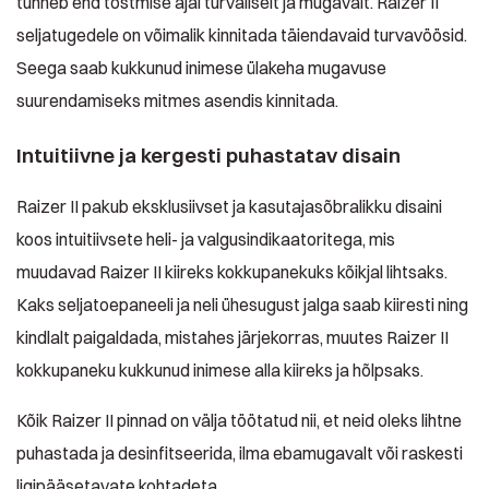
tunneb end tõstmise ajal turvaliselt ja mugavalt. Raizer II
seljatugedele on võimalik kinnitada täiendavaid turvavöösid.
Seega saab kukkunud inimese ülakeha mugavuse
suurendamiseks mitmes asendis kinnitada.
Intuitiivne ja kergesti puhastatav disain
Raizer II pakub eksklusiivset ja kasutajasõbralikku disaini
koos intuitiivsete heli- ja valgusindikaatoritega, mis
muudavad Raizer II kiireks kokkupanekuks kõikjal lihtsaks.
Kaks seljatoepaneeli ja neli ühesugust jalga saab kiiresti ning
kindlalt paigaldada, mistahes järjekorras, muutes Raizer II
kokkupaneku kukkunud inimese alla kiireks ja hõlpsaks.
Kõik Raizer II pinnad on välja töötatud nii, et neid oleks lihtne
puhastada ja desinfitseerida, ilma ebamugavalt või raskesti
ligipääsetavate kohtadeta.