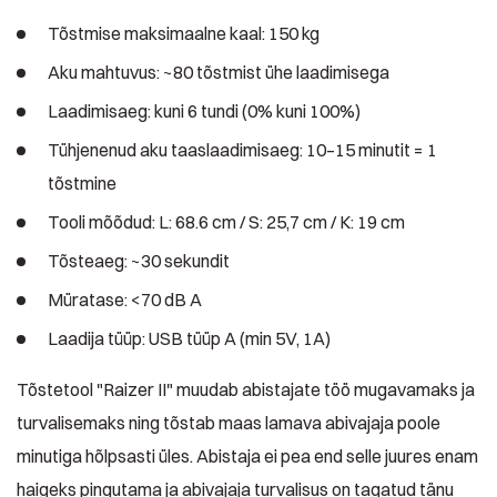
Tõstmise maksimaalne kaal: 150 kg
Aku mahtuvus: ~80 tõstmist ühe laadimisega
Laadimisaeg: kuni 6 tundi (0% kuni 100%)
Tühjenenud aku taaslaadimisaeg: 10–15 minutit = 1
tõstmine
Tooli mõõdud: L: 68.6 cm / S: 25,7 cm / K: 19 cm
Tõsteaeg: ~30 sekundit
Müratase: <70 dB A
Laadija tüüp: USB tüüp A (min 5V, 1A)
Tõstetool "Raizer II" muudab abistajate töö mugavamaks ja
turvalisemaks ning tõstab maas lamava abivajaja poole
minutiga hõlpsasti üles. Abistaja ei pea end selle juures enam
haigeks pingutama ja abivajaja turvalisus on tagatud tänu