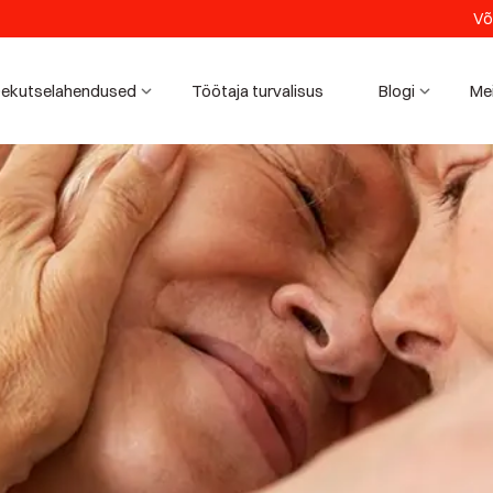
Võ
ekutselahendused
Töötaja turvalisus
Blogi
Me