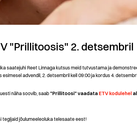
 "Prillitoosis" 2. detsembril
ka saatejuhi Reet Linnaga kutsus meid tutvustama ja demonstre
is esimesel advendil, 2. detsembril kell 09:00 ja kordus 4. detsembril
uuesti näha soovib, saab
"Prillitoosi" vaadata
ETV kodulehel
al
i tegijaid jõulumeeleoluka telesaate eest!