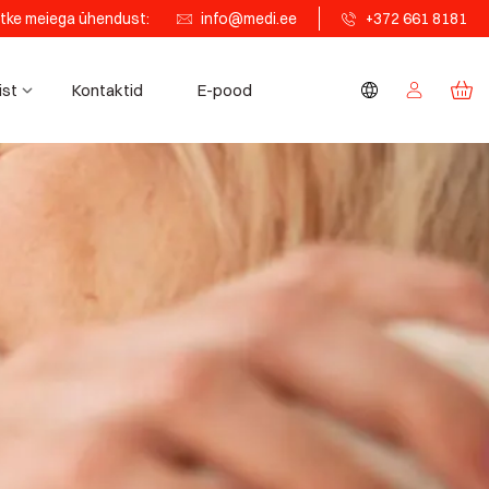
tke meiega ühendust:
info@medi.ee
+372 661 8181
ist
Kontaktid
E-pood