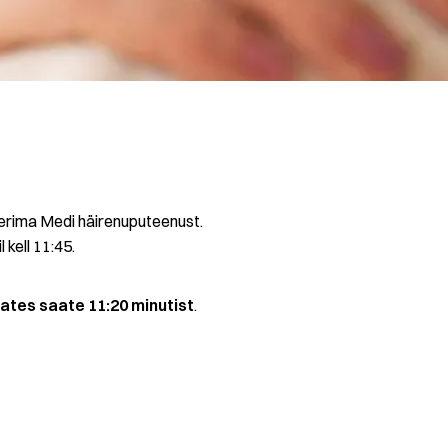
erima Medi häirenuputeenust.
 kell 11:45.
ates saate 11:20 minutist
.