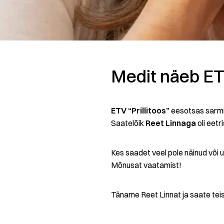
Medit näeb ETV
ETV “Prillitoos”
eesotsas sarmi
Saatelõik
Reet Linnaga
oli eetr
Kes saadet veel pole näinud või 
Mõnusat vaatamist!
Täname Reet Linnat ja saate teis