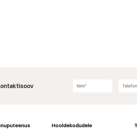
 kontaktisoov
enuputeenus
Hooldekodudele
T