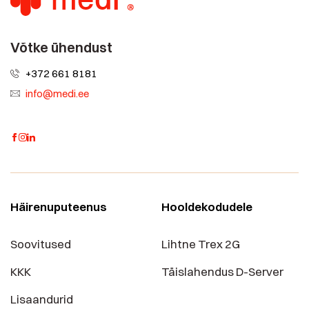
Võtke ühendust
+372 661 8181
info@medi.ee
Häirenuputeenus
Hooldekodudele
Soovitused
Lihtne Trex 2G
KKK
Täislahendus D-Server
Lisaandurid