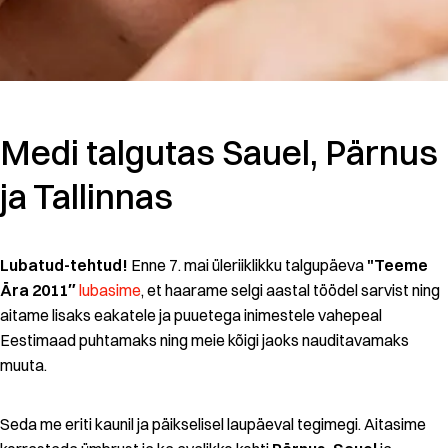
Medi talgutas Sauel, Pärnus
ja Tallinnas
Lubatud-tehtud!
Enne 7. mai üleriiklikku talgupäeva
"Teeme
Ära 2011″
lubasime
, et haarame selgi aastal töödel sarvist ning
aitame lisaks eakatele ja puuetega inimestele vahepeal
Eestimaad puhtamaks ning meie kõigi jaoks nauditavamaks
muuta.
Seda me eriti kaunil ja päikselisel laupäeval tegimegi. Aitasime