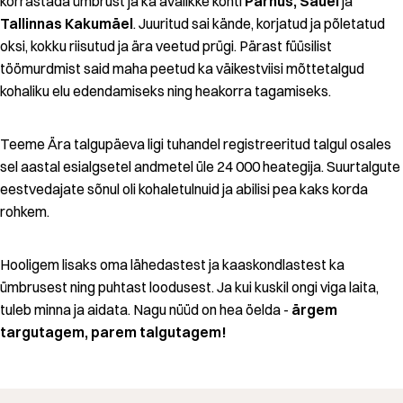
korrastada ümbrust ja ka avalikke kohti
Pärnus, Sauel
ja
Tallinnas Kakumäel
. Juuritud sai kände, korjatud ja põletatud
oksi, kokku riisutud ja ära veetud prügi. Pärast füüsilist
töömurdmist said maha peetud ka väikestviisi mõttetalgud
kohaliku elu edendamiseks ning heakorra tagamiseks.
Teeme Ära talgupäeva ligi tuhandel registreeritud talgul osales
sel aastal esialgsetel andmetel üle 24 000 heategija. Suurtalgute
eestvedajate sõnul oli kohaletulnuid ja abilisi pea kaks korda
rohkem.
Hooligem lisaks oma lähedastest ja kaaskondlastest ka
ümbrusest ning puhtast loodusest. Ja kui kuskil ongi viga laita,
tuleb minna ja aidata. Nagu nüüd on hea öelda -
ärgem
targutagem, parem talgutagem!