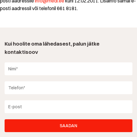
posti aadressile
info@medi.ee
kuni 12.02.2011. Lisainfo samal e-
posti aadressil või telefonil 661 8181.
Kui hoolite oma lähedasest, palun jätke
kontaktisoov