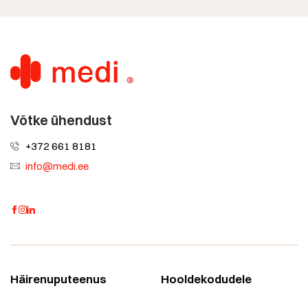
Võtke ühendust
+372 661 8181
info@medi.ee
Häirenuputeenus
Hooldekodudele