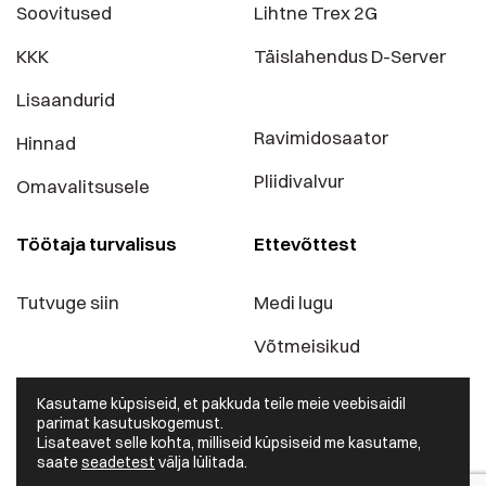
Soovitused
Lihtne Trex 2G
KKK
Täislahendus D-Server
Lisaandurid
Ravimidosaator
Hinnad
Pliidivalvur
Omavalitsusele
Töötaja turvalisus
Ettevõttest
Tutvuge siin
Medi lugu
Võtmeisikud
Blogi
Kasutame küpsiseid, et pakkuda teile meie veebisaidil
parimat kasutuskogemust.
Kontaktid
Lisateavet selle kohta, milliseid küpsiseid me kasutame,
saate
seadetest
välja lülitada.