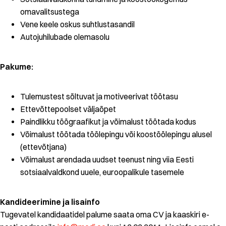
omavalitsustega
Vene keele oskus suhtlustasandil
Autojuhilubade olemasolu
Pakume:
Tulemustest sõltuvat ja motiveerivat töötasu
Ettevõttepoolset väljaõpet
Paindlikku töögraafikut ja võimalust töötada kodus
Võimalust töötada töölepingu või koostöölepingu alusel
(ettevõtjana)
Võimalust arendada uudset teenust ning viia Eesti
sotsiaalvaldkond uuele, euroopalikule tasemele
Kandideerimine ja lisainfo
Tugevatel kandidaatidel palume saata oma CV ja kaaskiri e-