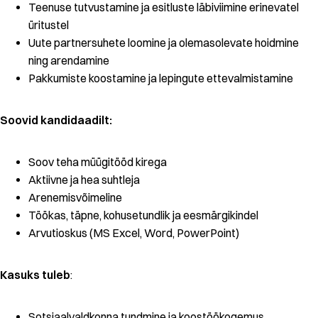
Teenuse tutvustamine ja esitluste läbiviimine erinevatel
üritustel
Uute partnersuhete loomine ja olemasolevate hoidmine
ning arendamine
Pakkumiste koostamine ja lepingute ettevalmistamine
Soovid kandidaadilt:
Soov teha müügitööd kirega
Aktiivne ja hea suhtleja
Arenemisvõimeline
Töökas, täpne, kohusetundlik ja eesmärgikindel
Arvutioskus (MS Excel, Word, PowerPoint)
Kasuks tuleb
:
Sotsiaalvaldkonna tundmine ja koostöökogemus