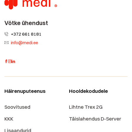
Võtke ühendust
+372 661 8181
info@medi.ee
Häirenuputeenus
Hooldekodudele
Soovitused
Lihtne Trex 2G
KKK
Täislahendus D-Server
Lisaandurid