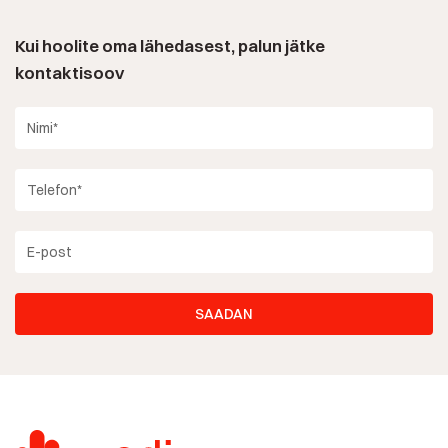
Kui hoolite oma lähedasest, palun jätke
kontaktisoov