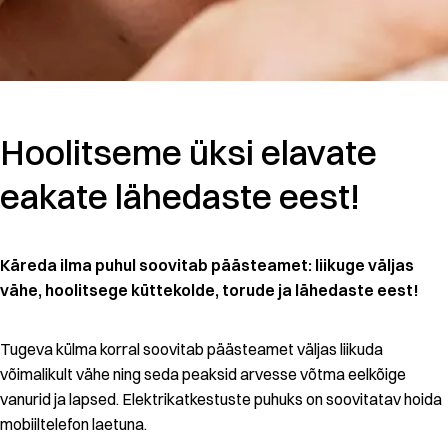
Hoolitseme üksi elavate
eakate lähedaste eest!
Käreda ilma puhul soovitab päästeamet: liikuge väljas
vähe, hoolitsege küttekolde, torude ja lähedaste eest!
Tugeva külma korral soovitab päästeamet väljas liikuda
võimalikult vähe ning seda peaksid arvesse võtma eelkõige
vanurid ja lapsed. Elektrikatkestuste puhuks on soovitatav hoida
mobiiltelefon laetuna.