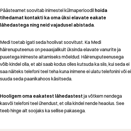
Päästeamet soovitab inimestel külmaperioodil
hoida
tihedamat kontakti ka oma üksi elavate eakate
lähedastega ning neid vajadusel abistada
.
Medi toetab igati seda hoolivat soovitust. Ka Medi
häirenuputeenus on peaasjalikult üksinda elavate vanurite ja
puuetega inimeste aitamiseks mõeldud. Häirenuputeenusega
võib kindel olla, et abi saab kodus olles kutsuda ka siis, kui seda ei
saa näiteks telefoni teel teha kuna inimene ei ulatu telefonini või ei
suuda seda paanikahoos käsitseda.
Hooligem oma eakatest lähedastest
ja võtkem nendega
kasvõi telefoni teel ühendust, et olla kindel nende heaolus. See
teeb hinge alt soojaks ka sellise pakasega.