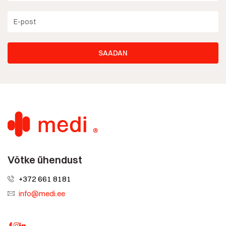
Võtke ühendust
+372 661 8181
info@medi.ee