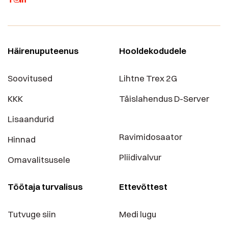
Häirenuputeenus
Hooldekodudele
Soovitused
Lihtne Trex 2G
KKK
Täislahendus D-Server
Lisaandurid
Ravimidosaator
Hinnad
Pliidivalvur
Omavalitsusele
Töötaja turvalisus
Ettevõttest
Tutvuge siin
Medi lugu