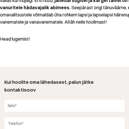
vallas kui mujalgi. Eriti nüüd,
jahedal sügisel ja kargel talvel o
vanuritele hädavajalik abimees.
Seepärast ongi tänuväärne, et
omavalitsustele võimaldab üha rohkem lapsi ja lapselapsi häire
vanematele ja vanavanematele. Aitäh neile hoolimast!
Head lugemist!
Kui hoolite oma lähedasest, palun jätke
kontaktisoov