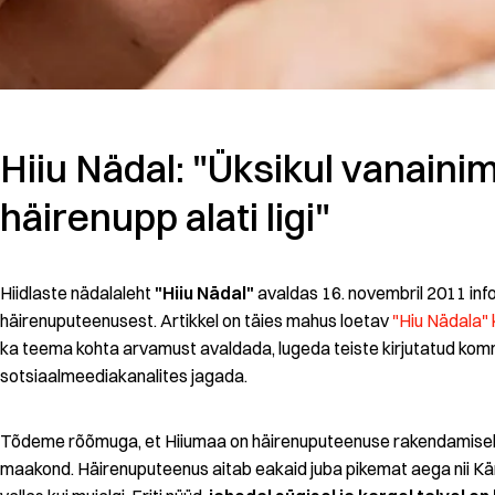
Hiiu Nädal: "Üksikul vanaini
häirenupp alati ligi"
Hiidlaste nädalaleht
"Hiiu Nädal"
avaldas 16. novembril 2011 info
häirenuputeenusest. Artikkel on täies mahus loetav
"Hiu Nädala" 
ka teema kohta arvamust avaldada, lugeda teiste kirjutatud komme
sotsiaalmeediakanalites jagada.
Tõdeme rõõmuga, et Hiiumaa on häirenuputeenuse rakendamisel 
maakond. Häirenuputeenus aitab eakaid juba pikemat aega nii K