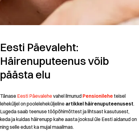
Eesti Päevaleht:
Häirenuputeenus võib
päästa elu
Tänase
Eesti Päevalehe
vahel ilmunud
Pensionilehe
teisel
leheküljel on pooleleheküljeline
artikkel häirenuputeenusest
.
Lugeda saab teenuse tööpõhimõttest ja lihtsast kasutusest,
keda ja kuidas häirenupp kahe aasta jooksul üle Eesti aidanud on
ning selle edust ka mujal maailmas.