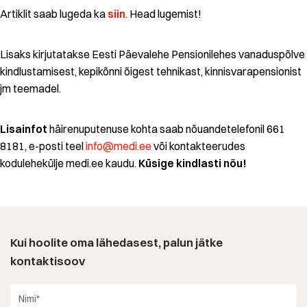
Artiklit saab lugeda ka
siin
. Head lugemist!
Lisaks kirjutatakse Eesti Päevalehe Pensionilehes vanaduspõlve
kindlustamisest, kepikõnni õigest tehnikast, kinnisvarapensionist
jm teemadel.
Lisainfot
häirenuputenuse kohta saab nõuandetelefonil 661
8181, e-posti teel
info@medi.ee
või kontakteerudes
kodulehekülje medi.ee kaudu.
Küsige kindlasti nõu!
Kui hoolite oma lähedasest, palun jätke
kontaktisoov