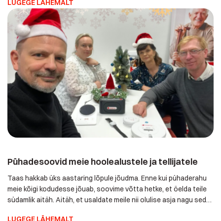
LUGEGE LÄHEMALT
ega isegi kellegi kohapeale appi tõttamist. Südikas Evi sai
operaatoriga rääkides samal ajal tasapisi juba ise maast üles, […]
Pühadesoovid meie hoolealustele ja tellijatele
Taas hakkab üks aastaring lõpule jõudma. Enne kui pühaderahu
meie kõigi kodudesse jõuab, soovime võtta hetke, et öelda teile
südamlik aitäh. Aitäh, et usaldate meile nii olulise asja nagu seda
on enda või teie lähedase turvatunne ja südamerahu. See on
LUGEGE LÄHEMALT