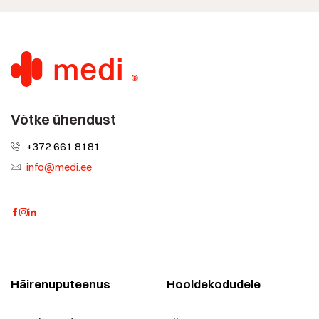
Võtke ühendust
+372 661 8181
info@medi.ee
Häirenuputeenus
Hooldekodudele