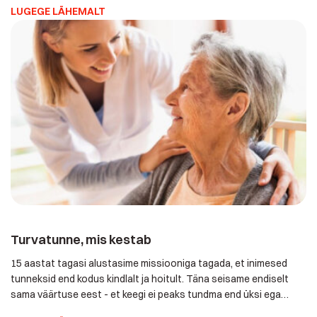
LUGEGE LÄHEMALT
ühendasime teadmishimu, aja ja raha, et hakata ka kodumaal
osutama hädavajalikku kodust hoolekandeteenust, mida vajab
[…]
Turvatunne, mis kestab
15 aastat tagasi alustasime missiooniga tagada, et inimesed
tunneksid end kodus kindlalt ja hoitult. Täna seisame endiselt
sama väärtuse eest - et keegi ei peaks tundma end üksi ega
abita. Aitäh kõigile hooldekodudele ja hooleasutustele, kes on