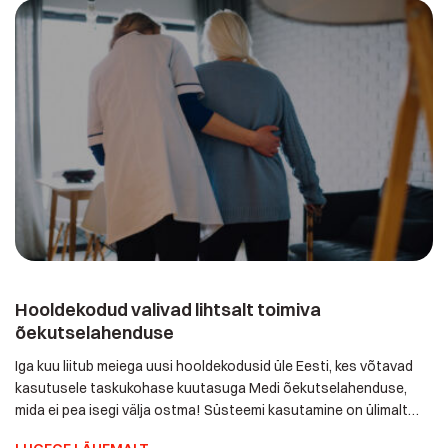
ööpäeva külmal põrandal. Telefon oli tal olemas, aga kõrvaltoas,
kuhu […]
Hooldekodud valivad lihtsalt toimiva
õekutselahenduse
Iga kuu liitub meiega uusi hooldekodusid üle Eesti, kes võtavad
kasutusele taskukohase kuutasuga Medi õekutselahenduse,
mida ei pea isegi välja ostma! Süsteemi kasutamine on ülimalt
lihtne ja mugav - klientide on käel randmel või kaelas veekindlad