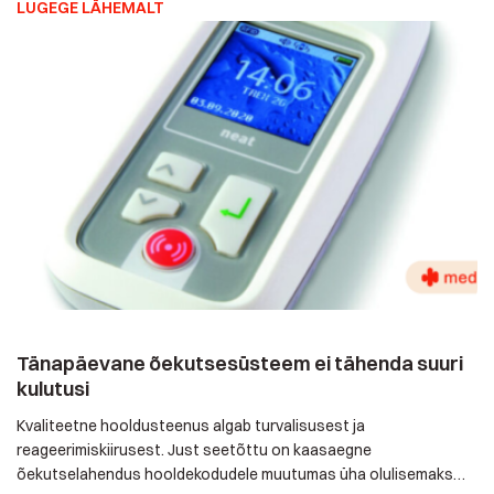
LUGEGE LÄHEMALT
selle teekonna jooksul meid usaldanud! Teie igapäevane hool ja
pühendumus on see, mis annab meie tööle tähenduse. Koos
loome […]
Tänapäevane õekutsesüsteem ei tähenda suuri
kulutusi
Kvaliteetne hooldusteenus algab turvalisusest ja
reageerimiskiirusest. Just seetõttu on kaasaegne
õekutselahendus hooldekodudele muutumas üha olulisemaks