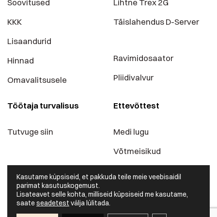
Soovitused
Lihtne Trex 2G
KKK
Täislahendus D-Server
Lisaandurid
Ravimidosaator
Hinnad
Pliidivalvur
Omavalitsusele
Töötaja turvalisus
Ettevõttest
Tutvuge siin
Medi lugu
Võtmeisikud
Blogi
Kasutame küpsiseid, et pakkuda teile meie veebisaidil
parimat kasutuskogemust.
Kontaktid
Lisateavet selle kohta, milliseid küpsiseid me kasutame,
saate
seadetest
välja lülitada.