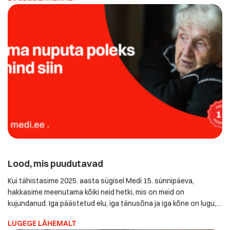
vastutus, mida kanname sügava austuse ja suure hoolivusega
juba 15 aastat. Meie eesmärk on, et […]
Lood, mis puudutavad
Kui tähistasime 2025. aasta sügisel Medi 15. sünnipäeva,
hakkasime meenutama kõiki neid hetki, mis on meid on
kujundanud. Iga päästetud elu, iga tänusõna ja iga kõne on lugu,
mis on jäänud meiega. Üks selline lugu tuli meelde Jõelähtme
LUGEGE LÄHEMALT
vallast, kus proua kukkus oma kodu köögis ja veetis kolm