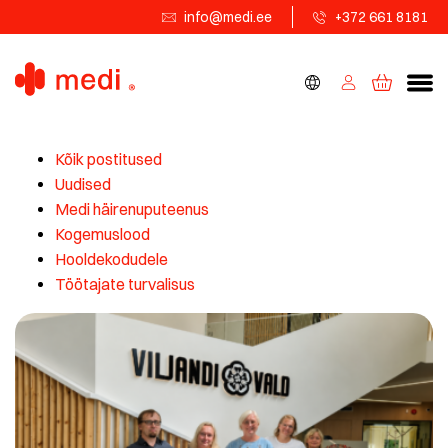
info@medi.ee
+372 661 8181
Kõik postitused
Uudised
Medi häirenuputeenus
Kogemuslood
Hooldekodudele
Töötajate turvalisus