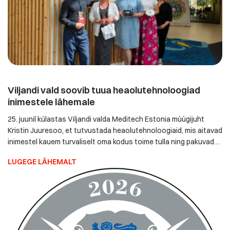
Viljandi vald soovib tuua heaolutehnoloogiad
inimestele lähemale
25. juunil külastas Viljandi valda Meditech Estonia müügijuht
Kristin Juuresoo, et tutvustada heaolutehnoloogiaid, mis aitavad
inimestel kauem turvaliselt oma kodus toime tulla ning pakuvad
kindlustunnet ka nende lähedastele ja hooldajatele. Kohtumisel
LUGEGE LÄHEMALT
osalesid Viljandi valla sotsiaaltöötajad, koduhooldustöötajad ja
eestkostespetsialistid. Tutvuti erinevate lahendustega, mis
võivad toetada eakate ja erivajadustega inimeste iseseisvat
toimetulekut ning parandada nende turvatunnet. Viljandi […]