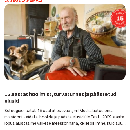
LUGEGE LÄHEMALT
häirenupud ja hooldustöötajatel väikesed piiparid, millel
kuvatakse koheselt, kes parasjagu abi vajamas on. Üha enam
hoolekandeasutusi asutusi annab häirenupud […]
15 aastat hoolimist, turvatunnet ja päästetud
elusid
Sel sügisel täitub 15 aastat päevast, mil Medi alustas oma
missiooni - aidata, hoolida ja päästa elusid üle Eesti. 2009. aasta
lõpus alustasime väikese meeskonnana, kellel oli lihtne, kuid suur
unistus - tagada, et igaüks tunneks end oma kodus turvaliselt. Nii