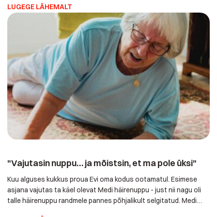
LUGEGE LÄHEMALT
korda kampaanias, sest usume, et tõeline turvatunne algab
kodust. Selleks, et Sinu südames oleks rahu ka siis, kui panustad
riigikaitsesse või […]
"Vajutasin nuppu… ja mõistsin, et ma pole üksi"
Kuu alguses kukkus proua Evi oma kodus ootamatul. Esimese
asjana vajutas ta käel olevat Medi häirenuppu - just nii nagu oli
talle häirenuppu randmele pannes põhjalikult selgitatud. Medi
abikeskus reageeris koheselt. Aga sel korral… polnudki vaja kiirabi