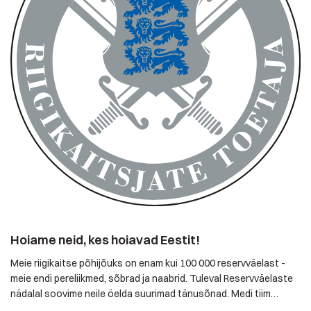
Hoiame neid, kes hoiavad Eestit!
Meie riigikaitse põhijõuks on enam kui 100 000 reservväelast -
meie endi pereliikmed, sõbrad ja naabrid. Tuleval Reservväelaste
nädalal soovime neile öelda suurimad tänusõnad. Medi tiim
toetab uhkusega meie reservväelasi ja osaleb juba kolmandat