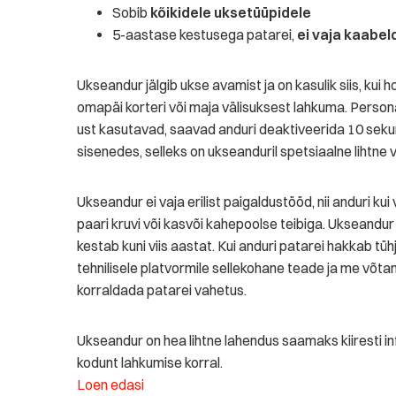
Sobib
kõikidele uksetüüpidele
5-aastase kestusega patarei,
ei vaja kaabel
Ukseandur jälgib ukse avamist ja on kasulik siis, kui 
omapäi korteri või maja välisuksest lahkuma. Person
ust kasutavad, saavad anduri deaktiveerida 10 sekun
sisenedes, selleks on ukseanduril spetsiaalne lihtne 
Ukseandur ei vaja erilist paigaldustööd, nii anduri ku
paari kruvi või kasvõi kahepoolse teibiga. Ukseandur 
kestab kuni viis aastat. Kui anduri patarei hakkab 
tehnilisele platvormile sellekohane teade ja me võtam
korraldada patarei vahetus.
Ukseandur on hea lihtne lahendus saamaks kiiresti i
kodunt lahkumise korral.
Loen edasi