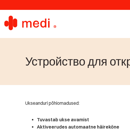
Устройство для от
Ukseanduri põhiomadused:
Tuvastab ukse avamist
Aktiveerudes automaatne häirekõne