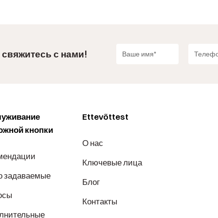
 свяжитесь с нами!
уживание
Ettevõttest
ожной кнопки
О нас
мендации
Ключевые лица
о задаваемые
Блог
осы
Контакты
лнительные