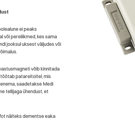
dust
hoolealune ei peaks
al või pereliikmed, kes sama
di jooksul uksest väljudes või
võimalus.
i vastusmagneti võib kinnitada
töötab patareitoitel, mis
tühjenema, saadetakse Medi
e tellijaga ühendust, et
nfot näiteks dementse eaka