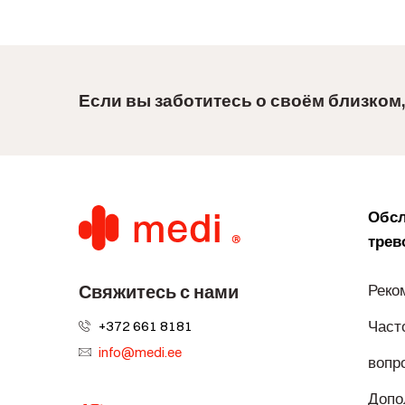
Если вы заботитесь о своём близком,
Обсл
трев
Свяжитесь с нами
Реко
Част
+372 661 8181
info@medi.ee
вопр
Допо