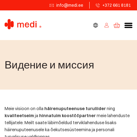
info@medi.ee
+372 661 8181
Видение и миссия
Meie visioon on olla
häirenuputeenuse turuliider
ning
kvaliteetseim
ja
hinnatuim koostööpartner
meie lahenduste
tellijatele. Meilt saate läbimõeldud terviklahenduse lisaks
häirenuputeenusele ka õekutsesüsteemina ja personali
turvalisuse valdkonnas.