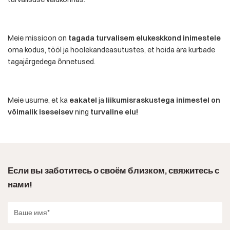
Meie missioon on
tagada turvalisem elukeskkond inimestele
oma kodus, tööl ja hoolekandeasutustes, et hoida ära kurbade
tagajärgedega õnnetused.
Meie usume, et ka
eakatel
ja
liikumisraskustega inimestel on
võimalik iseseisev
ning
turvaline elu!
Если вы заботитесь о своём близком, свяжитесь с
нами!